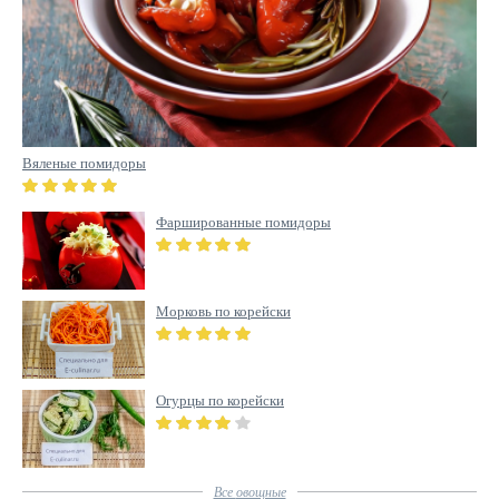
Вяленые помидоры
Фаршированные помидоры
Морковь по корейски
Огурцы по корейски
Все
овощные