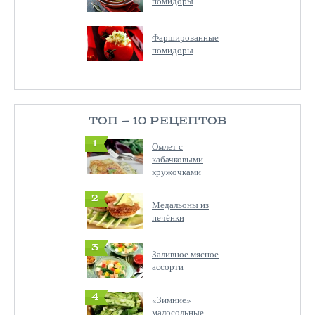
помидоры
Фаршированные
помидоры
ТОП — 10 РЕЦЕПТОВ
1
Омлет с
кабачковыми
кружочками
2
Медальоны из
печёнки
3
Заливное мясное
ассорти
4
«Зимние»
малосольные