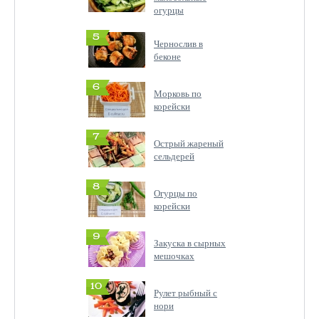
огурцы
5
Чернослив в
беконе
6
Морковь по
корейски
7
Острый жареный
сельдерей
8
Огурцы по
корейски
9
Закуска в сырных
мешочках
10
Рулет рыбный с
нори