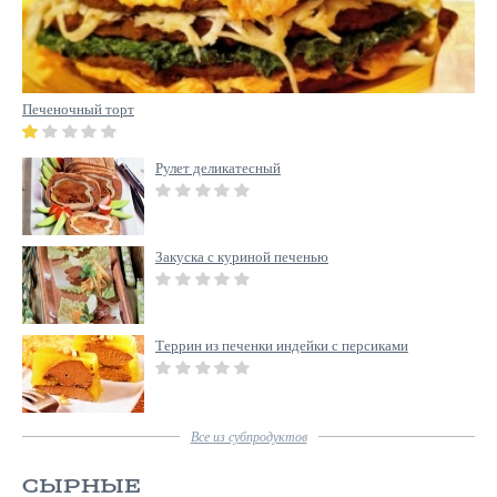
Печеночный торт
Рулет деликатесный
Закуска с куриной печенью
Террин из печенки индейки с персиками
Все
из субпродуктов
СЫРНЫЕ