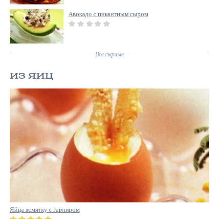
Авокадо с пикантным сыром
Все
сырные
ИЗ ЯИЦ
Яйца всмятку с гарниром