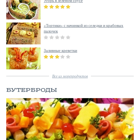
Угорь в зеленом соусе
«Тортики» с начинкой из селедки и крабовых
палочек
Заливные креветки
Все
из морепродуктов
БУТЕРБРОДЫ