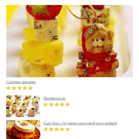
Сырные шпажки
Профитроли
Сыр бри с грушево-ореховой прослойкой