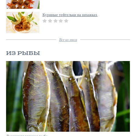
Куриные тефтельки на шпажках
Все
из мяса
ИЗ РЫБЫ