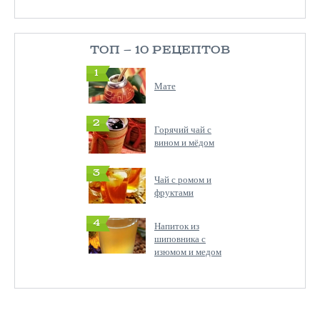
ТОП — 10 РЕЦЕПТОВ
1
Мате
2
Горячий чай с
вином и мёдом
3
Чай с ромом и
фруктами
4
Напиток из
шиповника с
изюмом и медом