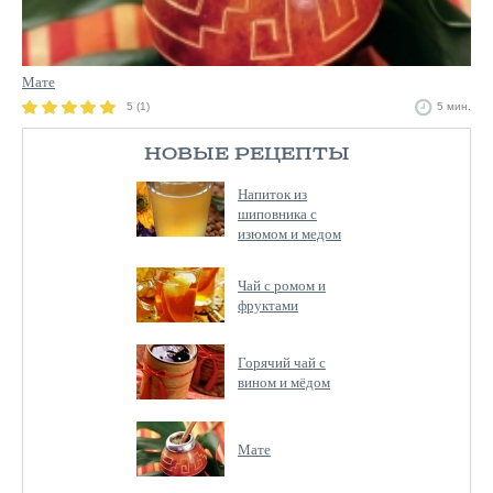
Мате
5 (1)
5 мин.
НОВЫЕ РЕЦЕПТЫ
Напиток из
шиповника с
изюмом и медом
Чай с ромом и
фруктами
Горячий чай с
вином и мёдом
Мате