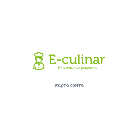
Карта сайта
©E-Culinar.ru - Кулинарный портал. Использование информации
с сайта возможно лишь с указанием активной ссылки на
источник.
По вопросам и пожеланиям пишите на: info@e-culinar.ru
Политика конфиденциальности