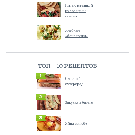
Пита с начинкой
из овощей и
салями
Хлебные
«бочоночки»
ТОП — 10 РЕЦЕПТОВ
1
Слоеный
бутерброд
2
Закуска в багете
3
Яйца в хлебе