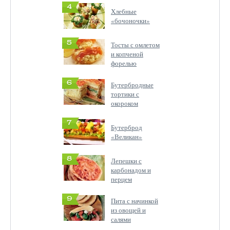
4
Хлебные
«бочоночки»
5
Тосты с омлетом
и копченой
форелью
6
Бутербродные
тортики с
окороком
7
Бутерброд
«Великан»
8
Лепешки с
карбонадом и
перцем
9
Пита с начинкой
из овощей и
салями