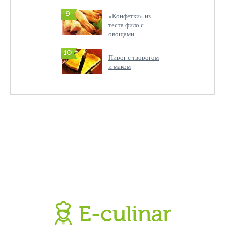
9
«Конфетки» из
теста фило с
овощами
10
Пирог с творогом
и маком