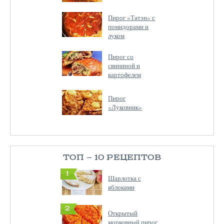
Пирог «Татэн» с
помидорами и
луком
Пирог со
свининой и
картофелем
Пирог
«Луковник»
ТОП — 10 РЕЦЕПТОВ
1
Шарлотка с
яблоками
2
Открытый
морковный пирог