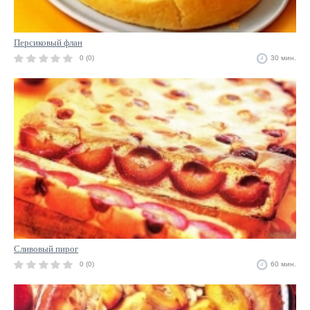
Персиковый флан
0 (0)
30 мин.
Сливовый пирог
0 (0)
60 мин.