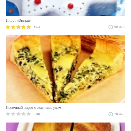
Пирог «Звезда»
5 (1)
90 мин.
Песочный пирог с зеленым луком
0 (0)
70 мин.