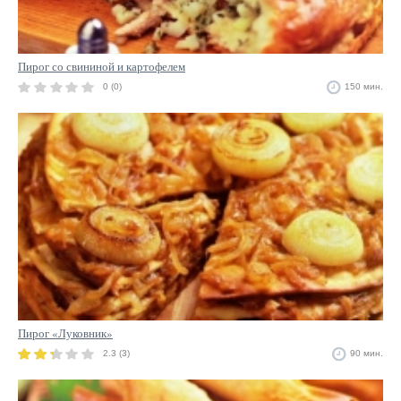
Пирог со свининой и картофелем
0 (0)
150 мин.
Пирог «Луковник»
2.3 (3)
90 мин.