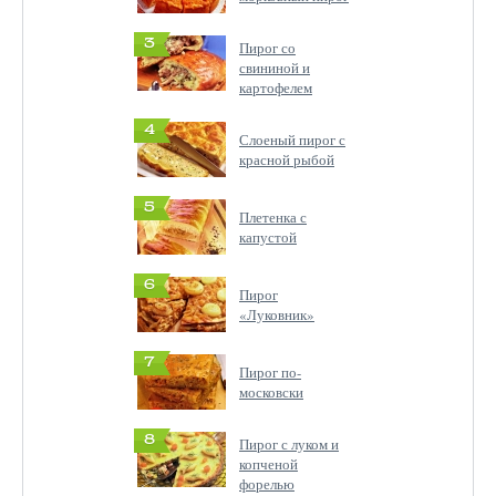
3
Пирог со
свининой и
картофелем
4
Слоеный пирог с
красной рыбой
5
Плетенка с
капустой
6
Пирог
«Луковник»
7
Пирог по-
московски
8
Пирог с луком и
копченой
форелью