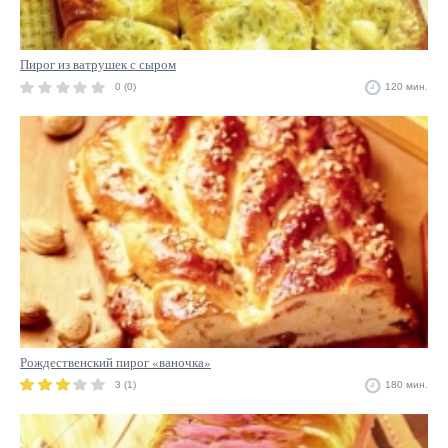
Пирог из ватрушек с сыром
0 (0)
120 мин.
Рождественский пирог «ваночка»
3 (1)
180 мин.