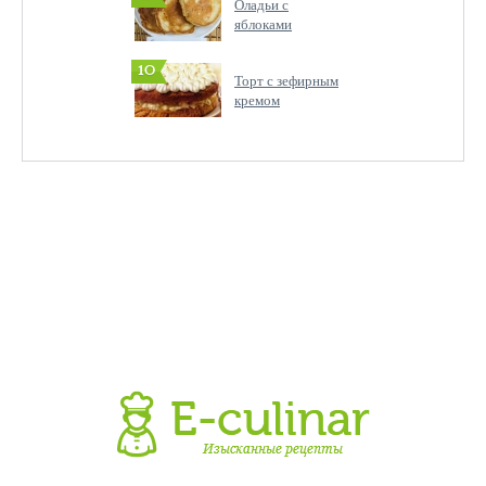
Оладьи с
яблоками
10
Торт с зефирным
кремом