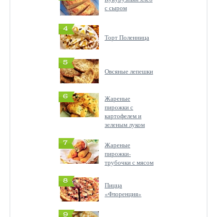
с сыром
4
Торт Поленница
5
Овсяные лепешки
6
Жареные
пирожки с
картофелем и
зеленым луком
7
Жареные
пирожки-
трубочки с мясом
8
Пицца
«Флоренция»
9