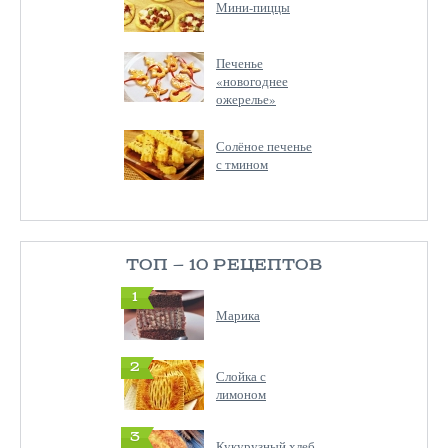
Мини-пиццы
Печенье
«новогоднее
ожерелье»
Солёное печенье
с тмином
ТОП — 10 РЕЦЕПТОВ
1
Марика
2
Слойка с
лимоном
3
Кукурузный хлеб