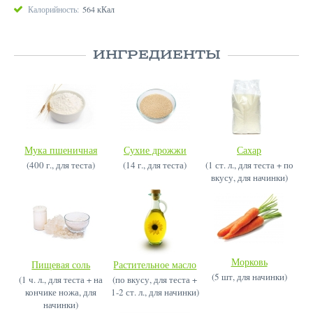
Калорийность:
564 кКал
ИНГРЕДИЕНТЫ
Мука пшеничная
Сухие дрожжи
Сахар
(400 г., для теста)
(14 г., для теста)
(1 ст. л., для теста + по
вкусу, для начинки)
Морковь
Пищевая соль
Растительное масло
(5 шт, для начинки)
(1 ч. л., для теста + на
(по вкусу, для теста +
кончике ножа, для
1-2 ст. л., для начинки)
начинки)