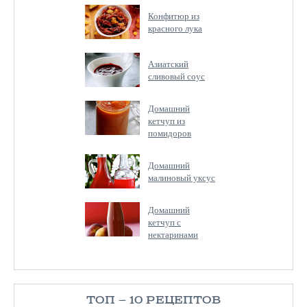
Конфитюр из
красного лука
Азиатский
сливовый соус
Домашний
кетчуп из
помидоров
Домашний
малиновый уксус
Домашний
кетчуп с
нектаринами
ТОП — 10 РЕЦЕПТОВ