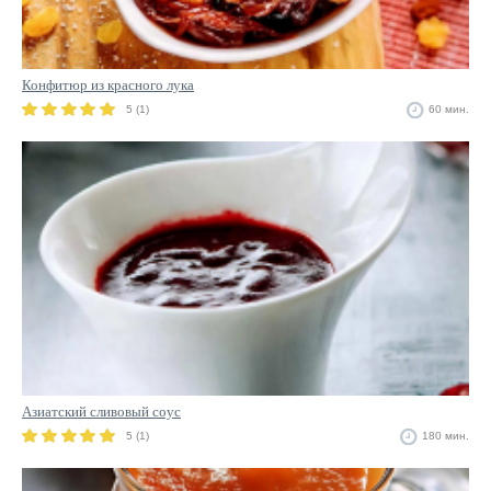
Конфитюр из красного лука
5 (1)
60 мин.
Азиатский сливовый соус
5 (1)
180 мин.