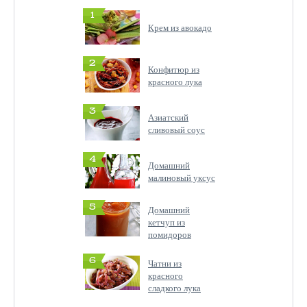
1
Крем из авокадо
2
Конфитюр из
красного лука
3
Азиатский
сливовый соус
4
Домашний
малиновый уксус
5
Домашний
кетчуп из
помидоров
6
Чатни из
красного
сладкого лука