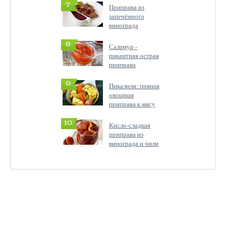
7
Приправа из
запечённого
винограда
8
Саламур -
пикантная острая
приправа
9
Пикалили: пряная
овощная
приправа к мясу
10
Кисло-сладкая
приправа из
винограда и чили