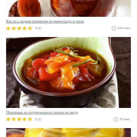
Кисло-сладкая приправа из винограда и чили
5 (1)
240 мин.
Приправа из подпеченного перца на меду
5 (1)
50 мин.