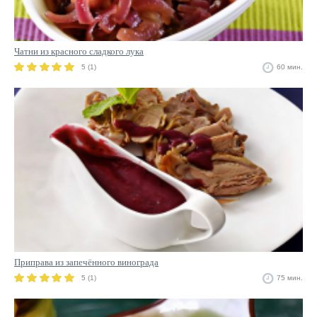
Чатни из красного сладкого лука
5 (1)
60 мин.
Приправа из запечённого винограда
5 (1)
75 мин.