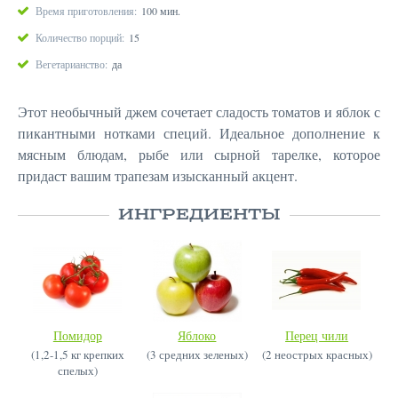
Время приготовления:
100 мин.
Количество порций:
15
Вегетарианство:
да
Этот необычный джем сочетает сладость томатов и яблок с
пикантными нотками специй. Идеальное дополнение к
мясным блюдам, рыбе или сырной тарелке, которое
придаст вашим трапезам изысканный акцент.
ИНГРЕДИЕНТЫ
Помидор
Яблоко
Перец чили
(1,2-1,5 кг крепких
(3 средних зеленых)
(2 неострых красных)
спелых)