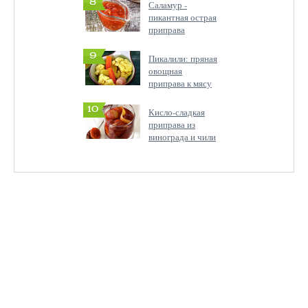
8
Саламур -
пикантная острая
приправа
9
Пикалили: пряная
овощная
приправа к мясу
10
Кисло-сладкая
приправа из
винограда и чили