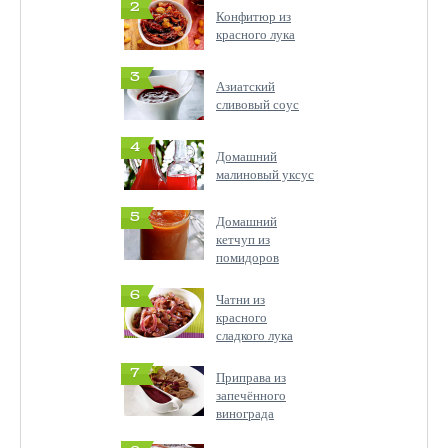
2
Конфитюр из
красного лука
3
Азиатский
сливовый соус
4
Домашний
малиновый уксус
5
Домашний
кетчуп из
помидоров
6
Чатни из
красного
сладкого лука
7
Приправа из
запечённого
винограда