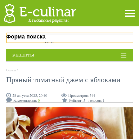
Форма поиска
Поиск
РЕЦЕПТЫ
Соусы
/
Пряный томатный джем с яблоками
28 августа 2025, 20:40
Просмотров:
344
Комментариев:
0
Рейтинг:
5
- голосов:
1