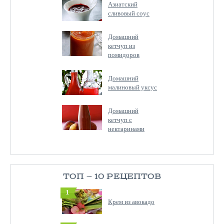
Азиатский
сливовый соус
Домашний
кетчуп из
помидоров
Домашний
малиновый уксус
Домашний
кетчуп с
нектаринами
ТОП — 10 РЕЦЕПТОВ
1
Крем из авокадо