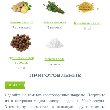
Корень имбиря
Зелень тимьяна
Коричневый сахар
(3 см свежего)
(2 веточки)
(1 кг)
Душистый перец
Морская соль
горошек
(щепотка)
(1 ч. л.)
ПРИГОТОВЛЕНИЕ
ШАГ 1
Сделайте на томатах крестообразные надрезы. Погрузите
их в кастрюлю с едва кипящей водой на 30-40 секунд.
Затем сразу переместите в холодную воду и снимите