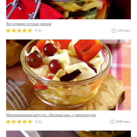
Хрустящие острые овощи
5 (1)
420 мин.
Маринованная капуста «Провансаль» с виноградом
5 (1)
2880 мин.