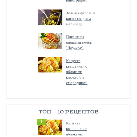
Зеленая фасоль в
кисло-сладком
маринаде
Пикантная
овощная смесь
"Чоу-чоу"
Капуста
квашенная с
яблоками,
клюквой и
смородиной
ТОП — 10 РЕЦЕПТОВ
1
Капуста
квашенная с
яблоками,