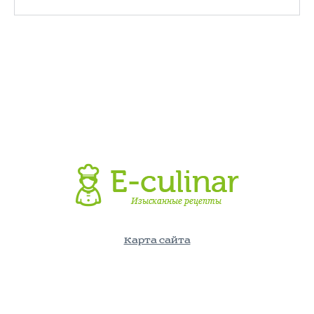
Карта сайта
©E-Culinar.ru - Кулинарный портал. Использование информации
с сайта возможно лишь с указанием активной ссылки на
источник.