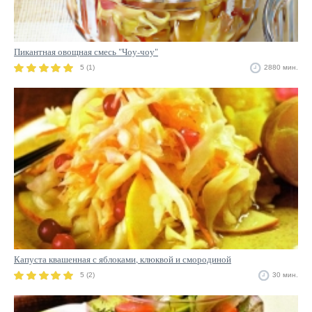
Пикантная овощная смесь "Чоу-чоу"
5 (1)
2880 мин.
Капуста квашенная с яблоками, клюквой и смородиной
5 (2)
30 мин.