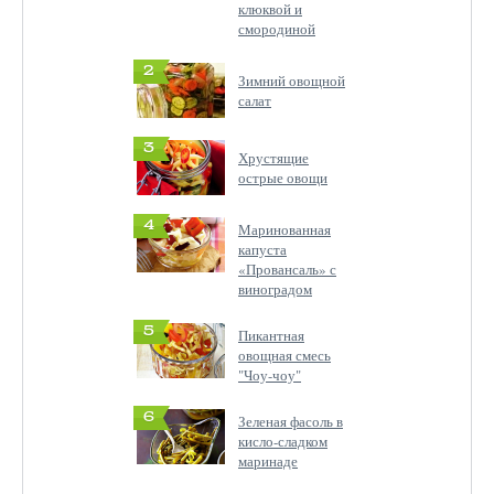
клюквой и
смородиной
2
Зимний овощной
салат
3
Хрустящие
острые овощи
4
Маринованная
капуста
«Провансаль» с
виноградом
5
Пикантная
овощная смесь
"Чоу-чоу"
6
Зеленая фасоль в
кисло-сладком
маринаде