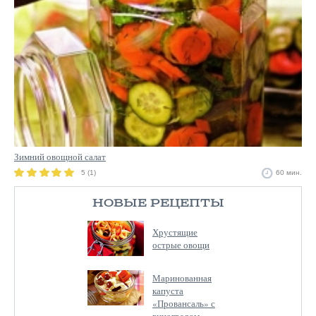
Зимний овощной салат
5 (1)
60 мин.
НОВЫЕ РЕЦЕПТЫ
Хрустящие
острые овощи
Маринованная
капуста
«Провансаль» с
виноградом