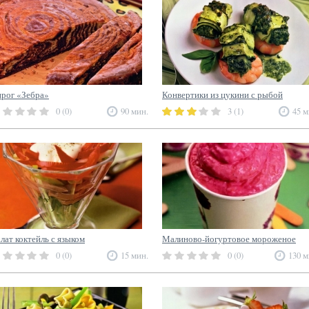
рог «Зебра»
Конвертики из цукини с рыбой
0 (0)
90 мин.
3 (1)
45 м
лат коктейль с языком
Малиново-йогуртовое мороженое
0 (0)
15 мин.
0 (0)
130 м