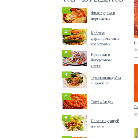
ТОП — 10 РЕЦЕПТОВ
1
Филе судака в
пергаменте
2
Кабачки,
фаршированные
Пи
креветками
3
Креветки в
йогуртовом
соусе
4
Тушеная индейка
с брокколи
5
Торт «Аида»
Са
6
Салат с курицей
и манго