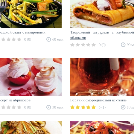
ощной салат с макаронами
Творожный штрудель с клубнико
яблоками
0 (0)
60 мин.
0 (0)
90 м
серт из абрикосов
Горячий смородиновый коктейль
0 (0)
30 мин.
5 (1)
10 м