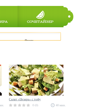
ИРА
СОЧЕТАЙЗЕР
Поиск
Салат «Цезарь» с тофу
ин.
0 (0)
40 мин.