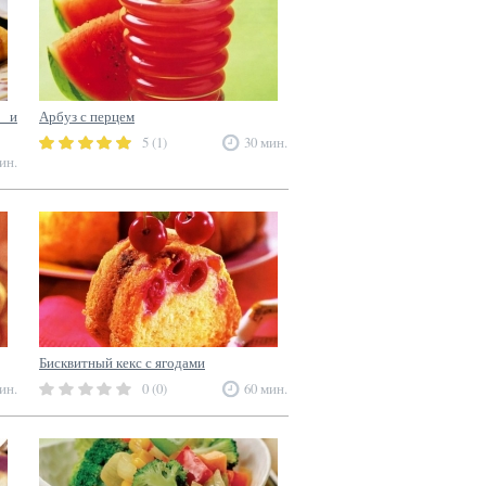
й и
Арбуз с перцем
5 (1)
30 мин.
ин.
Бисквитный кекс с ягодами
ин.
0 (0)
60 мин.