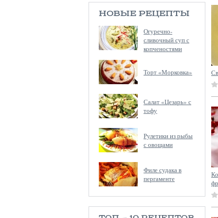
НОВЫЕ РЕЦЕПТЫ
Огуречно-
сливочный суп с
копченостями
Торт «Морковка»
Св
Салат «Цезарь» с
тофу
Рулетики из рыбы
с овощами
Филе судака в
К
пергаменте
фр