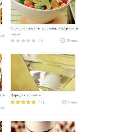
Горячий салат из моркови, кукурузы и
перца
ин.
0 (0)
20 мин.
сом
Вермут с тоником
5 (1)
5 мин.
ин.