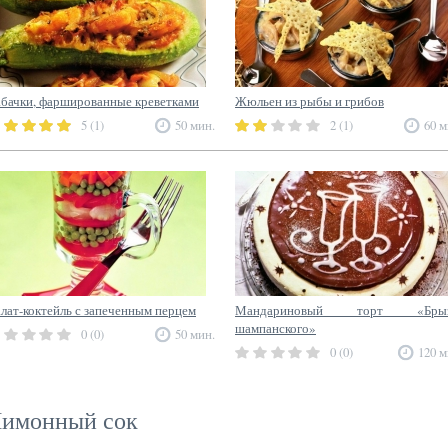
бачки, фаршированные креветками
Жюльен из рыбы и грибов
5 (1)
50 мин.
2 (1)
60 м
лат-коктейль с запеченным перцем
Мандариновый торт «Брыз
шампанского»
0 (0)
50 мин.
0 (0)
120 м
имонный сок