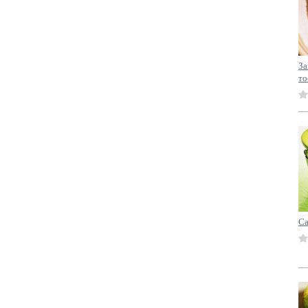
За
то
Са