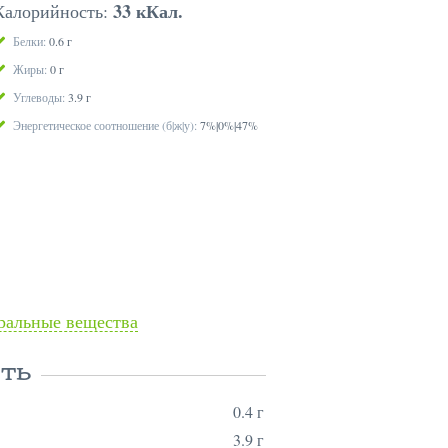
33 кКал.
Калорийность:
Белки:
0.6 г
Жиры:
0 г
Углеводы:
3.9 г
Энергетическое соотношение (б|ж|у):
7%|0%|47%
альные вещества
ТЬ
0.4 г
3.9 г