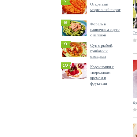
7
Открытый
морковный пирог
8
Форель в
сливочном соусе
Ов
с лапшой
9
Суп с рыбой,
грибами и
овощами
10
Корзиночки с
творожным
кремом и
фруктами
Де