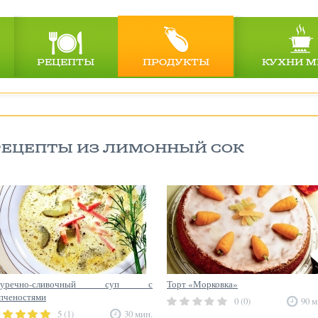
РЕЦЕПТЫ
ПРОДУКТЫ
КУХНИ М
РЕЦЕПТЫ ИЗ ЛИМОННЫЙ СОК
гуречно-сливочный суп с
Торт «Морковка»
пченостями
0 (0)
90 м
5 (1)
30 мин.