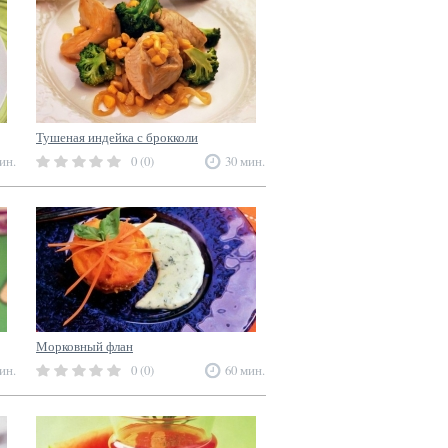
Тушеная индейка с брокколи
ин.
0 (0)
30 мин.
Морковный флан
ин.
0 (0)
60 мин.