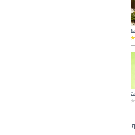
Ка
Са
Л