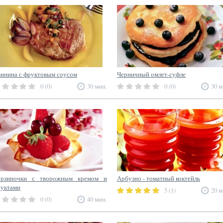
инина с фруктовым соусом
Черничный омлет-суфле
0 (0)
30 мин.
0 (0)
30 м
орзиночки с творожным кремом и
Арбузно - томатный коктейль
уктами
5 (1)
20 м
0 (0)
40 мин.