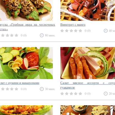
куска «Грибная икра на чесночных
Винегрет с манго
стах»
0 (0)
40 м
0 (0)
80 мин.
лат с цукини и макаронами
Салат мясное ассорти с соу
гуакамоле
0 (0)
30 мин.
0 (0)
20 м