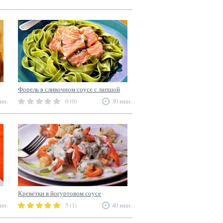
Форель в сливочном соусе с лапшой
ин.
0 (0)
30 мин.
Креветки в йогуртовом соусе
ин.
5 (1)
40 мин.