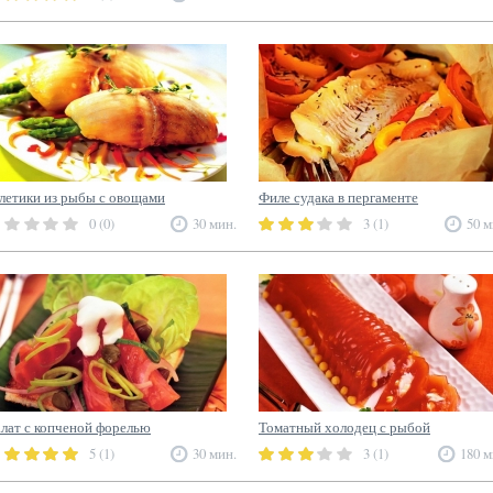
летики из рыбы с овощами
Филе судака в пергаменте
0 (0)
30 мин.
3 (1)
50 м
лат с копченой форелью
Томатный холодец с рыбой
5 (1)
30 мин.
3 (1)
180 м