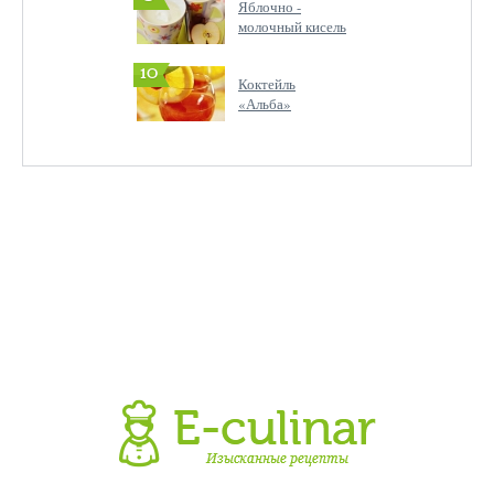
Яблочно -
молочный кисель
10
Коктейль
«Альба»