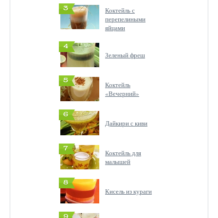
3
Коктейль с
перепелиными
яйцами
4
Зеленый фреш
5
Коктейль
«Вечерний»
6
Дайкири с киви
7
Коктейль для
малышей
8
Кисель из кураги
9