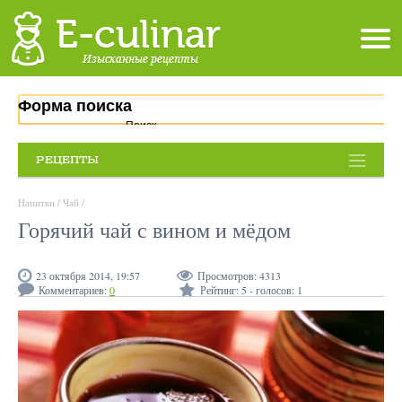
Форма поиска
Поиск
РЕЦЕПТЫ
Напитки
/
Чай
/
Горячий чай с вином и мёдом
23 октября 2014, 19:57
Просмотров:
4313
Комментариев:
0
Рейтинг:
5
- голосов:
1