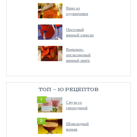
Вино из
одуванчиков
Ореховый
винный эликсир
Ванильно-
апельсиновый
винный ликёр
ТОП — 10 РЕЦЕПТОВ
1
Смузи со
смородиной
2
Шоколадный
коньяк