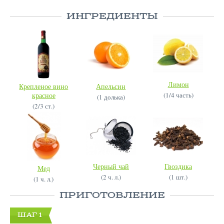
ИНГРЕДИЕНТЫ
Лимон
Крепленое вино
Апельсин
красное
(1/4 часть)
(1 долька)
(2/3 ст.)
Черный чай
Гвоздика
Мед
(2 ч. л.)
(1 шт.)
(1 ч. л.)
ПРИГОТОВЛЕНИЕ
ШАГ 1