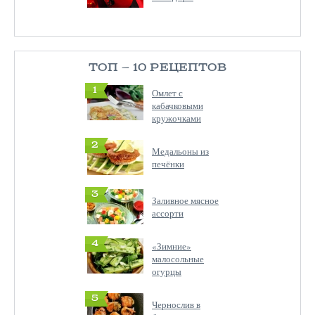
ТОП — 10 РЕЦЕПТОВ
1
Омлет с
кабачковыми
кружочками
2
Медальоны из
печёнки
3
Заливное мясное
ассорти
4
«Зимние»
малосольные
огурцы
5
Чернослив в