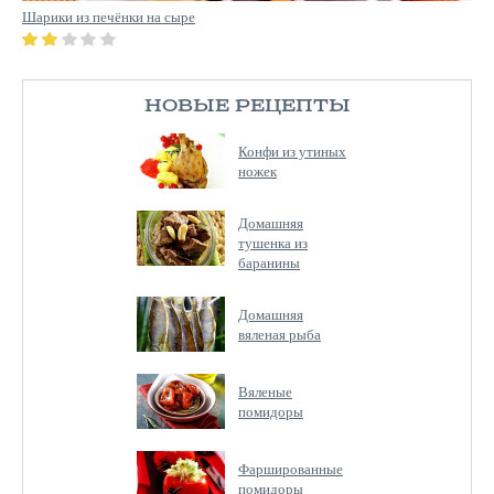
Шарики из печёнки на сыре
НОВЫЕ РЕЦЕПТЫ
Конфи из утиных
ножек
Домашняя
тушенка из
баранины
Домашняя
вяленая рыба
Вяленые
помидоры
Фаршированные
помидоры