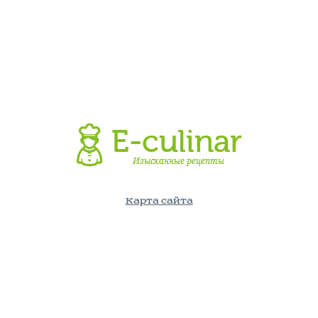
Карта сайта
©E-Culinar.ru - Кулинарный портал. Использование информации
с сайта возможно лишь с указанием активной ссылки на
источник.
По вопросам и пожеланиям пишите на: info@e-culinar.ru
Политика конфиденциальности