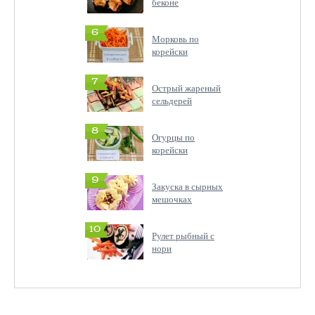
беконе
6
Морковь по
корейски
7
Острый жареный
сельдерей
8
Огурцы по
корейски
9
Закуска в сырных
мешочках
10
Рулет рыбный с
нори