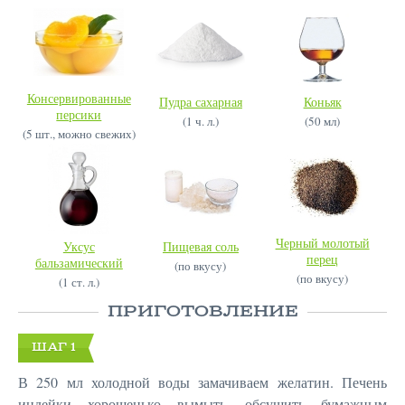
Консервированные
Пудра сахарная
Коньяк
персики
(1 ч. л.)
(50 мл)
(5 шт., можно свежих)
Черный молотый
Уксус
Пищевая соль
перец
бальзамический
(по вкусу)
(по вкусу)
(1 ст. л.)
ПРИГОТОВЛЕНИЕ
ШАГ 1
В 250 мл холодной воды замачиваем желатин. Печень
индейки хорошенько вымыть, обсушить бумажным