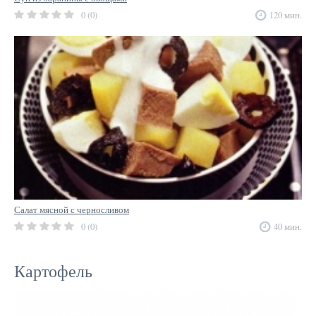
0 (0)
120 мин.
Салат мясной с черносливом
0 (0)
40 мин.
Картофель