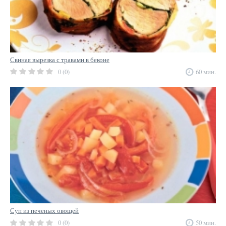
Свиная вырезка с травами в беконе
0 (0)
60 мин.
Суп из печеных овощей
0 (0)
50 мин.