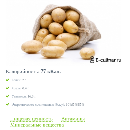
77 кКал.
Калорийность:
Белки:
2 г
Жиры:
0.4 г
Углеводы:
16.3 г
Энергетическое соотношение (б|ж|у):
10%|5%|85%
Пищевая ценность
Витамины
Минеральные вещества