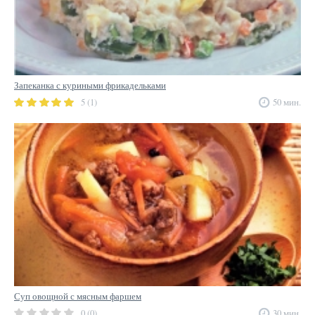
Запеканка с куриными фрикадельками
5 (1)
50 мин.
Суп овощной с мясным фаршем
0 (0)
30 мин.