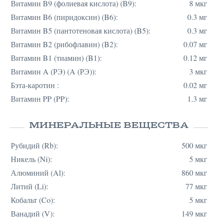
Витамин B9 (фолиевая кислота) (B9):
8 мкг
Витамин B6 (пиридоксин) (B6):
0.3 мг
Витамин B5 (пантотеновая кислота) (B5):
0.3 мг
Витамин B2 (рибофлавин) (B2):
0.07 мг
Витамин B1 (тиамин) (B1):
0.12 мг
Витамин A (РЭ) (A (РЭ)):
3 мкг
Бэта-каротин :
0.02 мг
Витамин PP (PP):
1.3 мг
МИНЕРАЛЬНЫЕ ВЕЩЕСТВА
Рубидий (Rb):
500 мкг
Никель (Ni):
5 мкг
Алюминий (Al):
860 мкг
Литий (Li):
77 мкг
Кобальт (Co):
5 мкг
Ванадий (V):
149 мкг