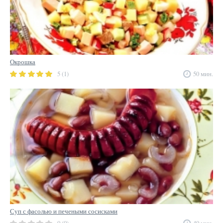
Окрошка
5 (1)
50 мин.
Суп с фасолью и печеными сосисками