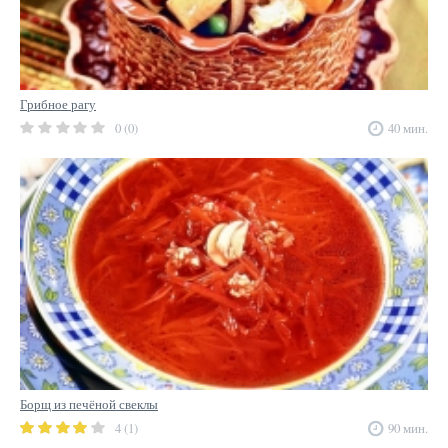
Грибное рагу
0 (0)
40 мин.
Борщ из печёной свеклы
4 (1)
90 мин.