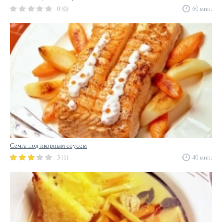
0 (0)
60 мин.
Семга под икорным соусом
3 (1)
40 мин.