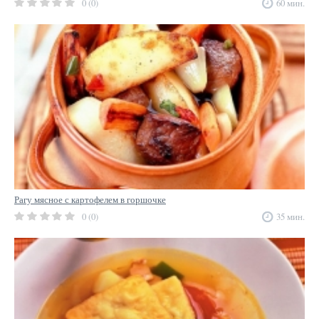
0 (0)
60 мин.
Рагу мясное с картофелем в горшочке
0 (0)
35 мин.