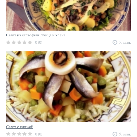
Салат из картофеля, тунца и хрена
0 (0)
50 мин.
Салат с килькой
0 (0)
50 мин.