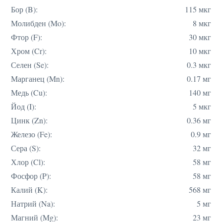
Бор (B):
115 мкг
Молибден (Mo):
8 мкг
Фтор (F):
30 мкг
Хром (Cr):
10 мкг
Селен (Se):
0.3 мкг
Марганец (Mn):
0.17 мг
Медь (Cu):
140 мг
Йод (I):
5 мкг
Цинк (Zn):
0.36 мг
Железо (Fe):
0.9 мг
Сера (S):
32 мг
Хлор (Cl):
58 мг
Фосфор (P):
58 мг
Калий (K):
568 мг
Натрий (Na):
5 мг
Магний (Mg):
23 мг