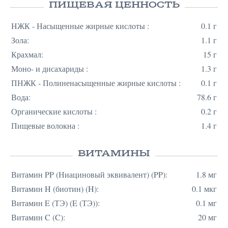
ПИЩЕВАЯ ЦЕННОСТЬ
НЖК - Насыщенные жирные кислоты :
0.1 г
Зола:
1.1 г
Крахмал:
15 г
Моно- и дисахариды :
1.3 г
ПНЖК - Полиненасыщенные жирные кислоты :
0.1 г
Вода:
78.6 г
Органические кислоты :
0.2 г
Пищевые волокна :
1.4 г
ВИТАМИНЫ
Витамин PP (Ниациновый эквивалент) (PP):
1.8 мг
Витамин H (биотин) (H):
0.1 мкг
Витамин E (ТЭ) (E (ТЭ)):
0.1 мг
Витамин C (C):
20 мг