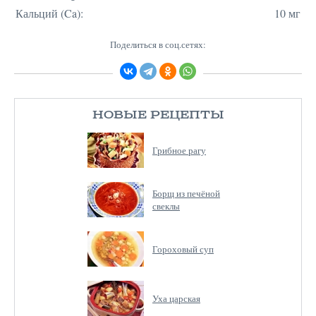
Кальций (Ca):
10 мг
Поделиться в соц.сетях:
НОВЫЕ РЕЦЕПТЫ
Грибное рагу
Борщ из печёной
свеклы
Гороховый суп
Уха царская