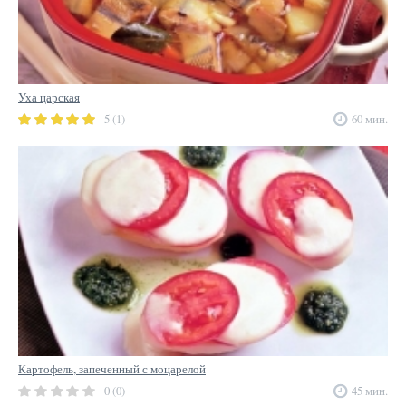
Уха царская
5 (1)
60 мин.
Картофель, запеченный с моцарелой
0 (0)
45 мин.