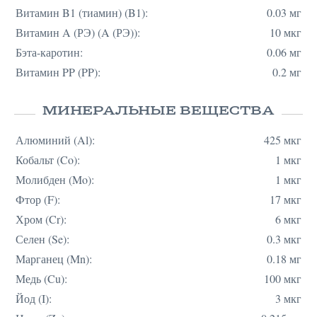
Витамин B1 (тиамин) (B1):
0.03 мг
Витамин A (РЭ) (A (РЭ)):
10 мкг
Бэта-каротин:
0.06 мг
Витамин PP (PP):
0.2 мг
МИНЕРАЛЬНЫЕ ВЕЩЕСТВА
Алюминий (Al):
425 мкг
Кобальт (Co):
1 мкг
Молибден (Mo):
1 мкг
Фтор (F):
17 мкг
Хром (Cr):
6 мкг
Селен (Se):
0.3 мкг
Марганец (Mn):
0.18 мг
Медь (Cu):
100 мкг
Йод (I):
3 мкг