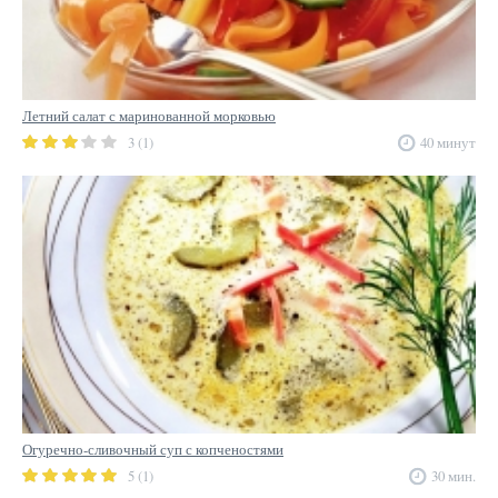
Летний салат с маринованной морковью
3 (1)
40 минут
Огуречно-сливочный суп с копченостями
5 (1)
30 мин.