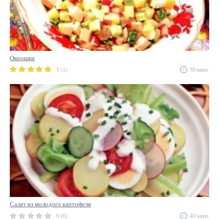
Окрошка
5 (1)
50 мин.
Салат из молодого картофеля
0 (0)
40 мин.