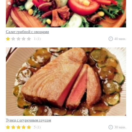
Салат грибной с овощами
1 (1)
40 мин.
Тунец с огуречным соусом
5 (1)
30 мин.