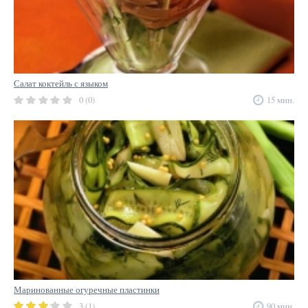
Салат коктейль с языком
0 (0)
15 мин.
Маринованные огуречные пластинки
3 (1)
90 мин.