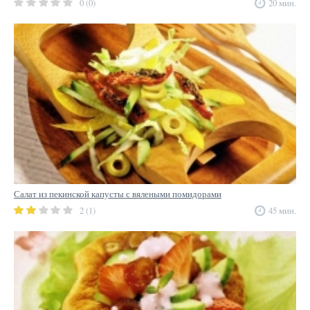
0 (0)
20 мин.
Салат из пекинской капусты с вялеными помидорами
2 (1)
45 мин.