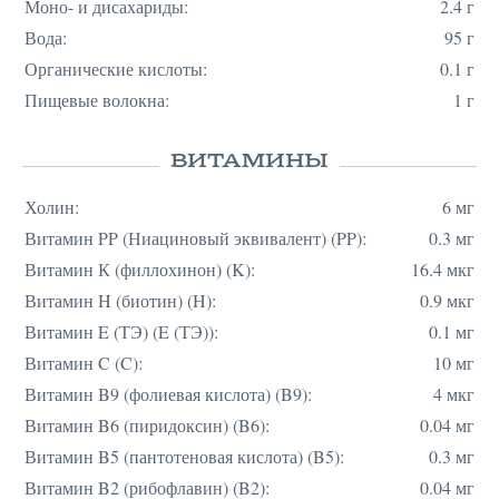
Моно- и дисахариды:
2.4 г
Вода:
95 г
Органические кислоты:
0.1 г
Пищевые волокна:
1 г
ВИТАМИНЫ
Холин:
6 мг
Витамин PP (Ниациновый эквивалент) (PP):
0.3 мг
Витамин К (филлохинон) (K):
16.4 мкг
Витамин H (биотин) (H):
0.9 мкг
Витамин E (ТЭ) (E (ТЭ)):
0.1 мг
Витамин C (C):
10 мг
Витамин B9 (фолиевая кислота) (B9):
4 мкг
Витамин B6 (пиридоксин) (B6):
0.04 мг
Витамин B5 (пантотеновая кислота) (B5):
0.3 мг
Витамин B2 (рибофлавин) (B2):
0.04 мг