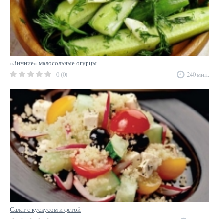
«Зимние» малосольные огурцы
0 (0)
240 мин.
Салат с кускусом и фетой