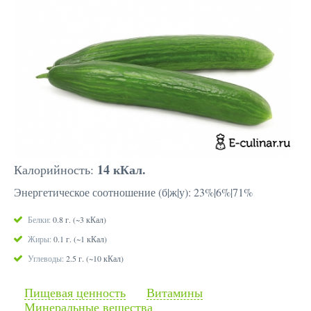
14 кКал.
Калорийность:
Энергетическое соотношение (б|ж|у): 23%|6%|71%
Белки:
0.8 г. (~3 кКал)
Жиры:
0.1 г. (~1 кКал)
Углеводы:
2.5 г. (~10 кКал)
Пищевая ценность
Витамины
Минеральные вещества