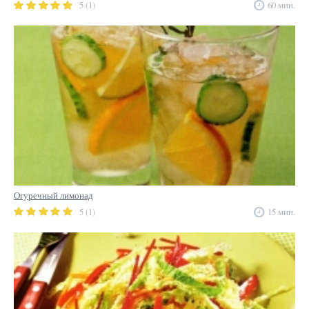
5 (1)
60 мин.
Огуречный лимонад
5 (1)
15 мин.