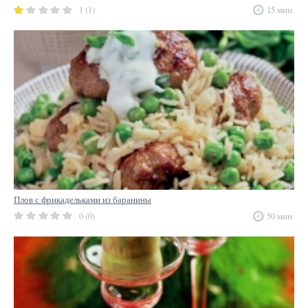
1 (1)
15 мин.
Плов с фрикадельками из баранины
0 (0)
50 мин.