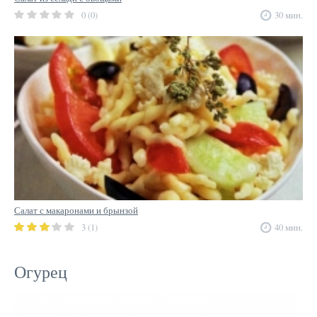
0 (0)
30 мин.
Салат с макаронами и брынзой
3 (1)
40 мин.
Огурец