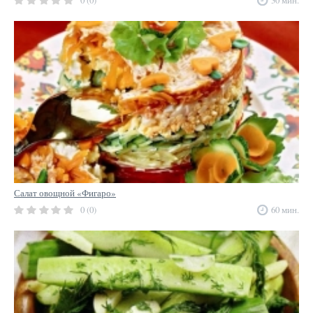
0 (0)
30 мин.
Салат овощной «Фигаро»
0 (0)
60 мин.