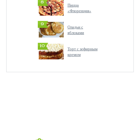
8
Пицца
«Флоренция»
9
Оладьи с
яблоками
10
Торт с зефирным
кремом