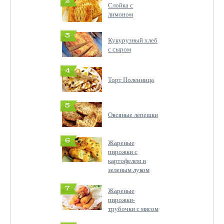
2
Слойка с
лимоном
3
Кукурузный хлеб
с сыром
4
Торт Поленница
5
Овсяные лепешки
6
Жареные
пирожки с
картофелем и
зеленым луком
7
Жареные
пирожки-
трубочки с мясом