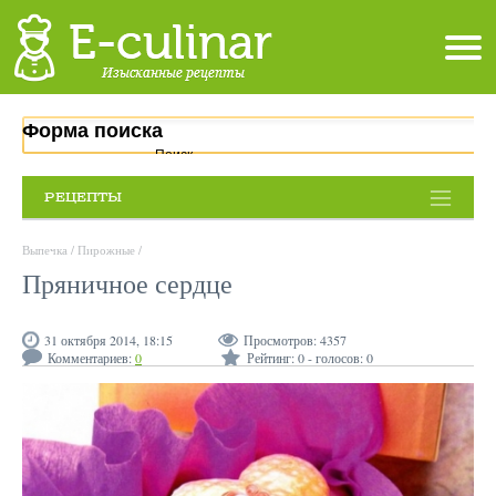
Форма поиска
Поиск
РЕЦЕПТЫ
Выпечка
/
Пирожные
/
Пряничное сердце
31 октября 2014, 18:15
Просмотров:
4357
Комментариев:
0
Рейтинг:
0
- голосов:
0