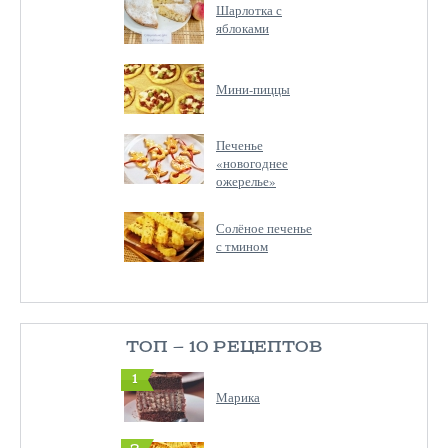
Шарлотка с
яблоками
Мини-пиццы
Печенье
«новогоднее
ожерелье»
Солёное печенье
с тмином
ТОП — 10 РЕЦЕПТОВ
1
Марика