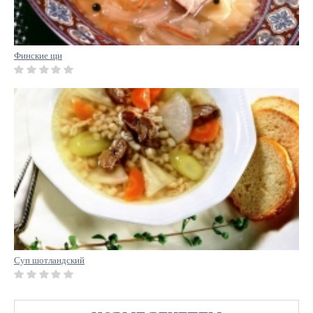
Финские щи
Суп шотландский