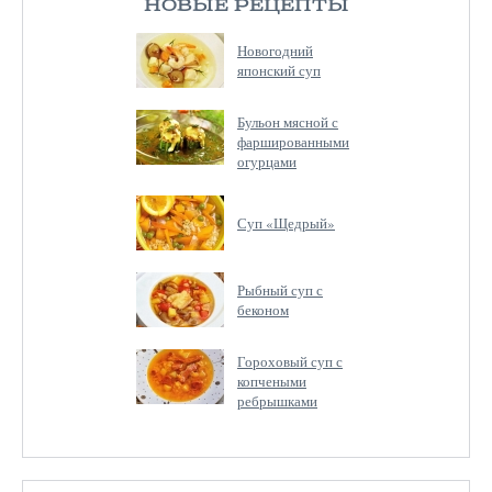
НОВЫЕ РЕЦЕПТЫ
Новогодний
японский суп
Бульон мясной с
фаршированными
огурцами
Суп «Щедрый»
Рыбный суп с
беконом
Гороховый суп с
копчеными
ребрышками