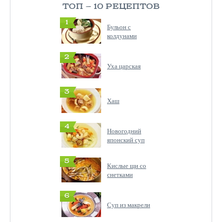
ТОП — 10 РЕЦЕПТОВ
1
Бульон с
колдунами
2
Уха царская
3
Хаш
4
Новогодний
японский суп
5
Кислые щи со
снетками
6
Суп из макрели