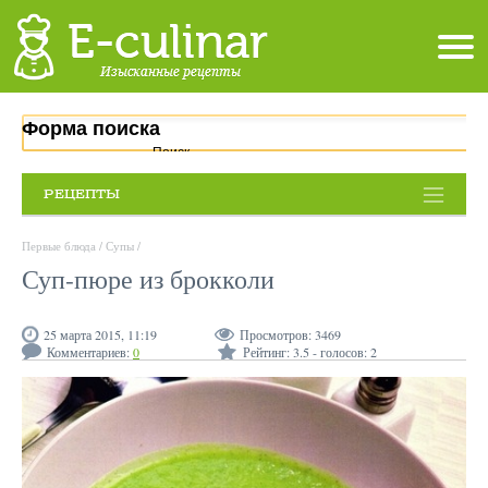
Форма поиска
Поиск
РЕЦЕПТЫ
Первые блюда
/
Супы
/
Суп-пюре из брокколи
25 марта 2015, 11:19
Просмотров:
3469
Комментариев:
0
Рейтинг:
3.5
- голосов:
2