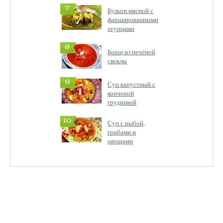
7
Бульон мясной с
фаршированными
огурцами
8
Борщ из печёной
свеклы
9
Суп капустный с
копченой
грудинкой
10
Суп с рыбой,
грибами и
овощами