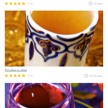
5 (1)
20 мин.
Ратафия из айвы
5 (1)
42220 мин.