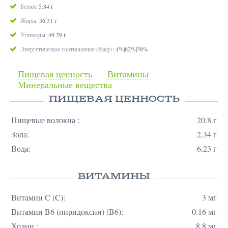
Белки:
5.84 г
Жиры:
36.31 г
Углеводы:
49.29 г
Энергетическое соотношение (б|ж|у):
4%|62%|38%
Пищевая ценность
Витамины
Минеральные вещества
ПИЩЕВАЯ ЦЕННОСТЬ
Пищевые волокна :
20.8 г
Зола:
2.34 г
Вода:
6.23 г
ВИТАМИНЫ
Витамин C (C):
3 мг
Витамин B6 (пиридоксин) (B6):
0.16 мг
Холин :
8.8 мг