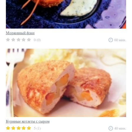
Морковный флан
0 (0)
60 мин.
Куриные котлеты с сыром
5 (1)
40 мин.