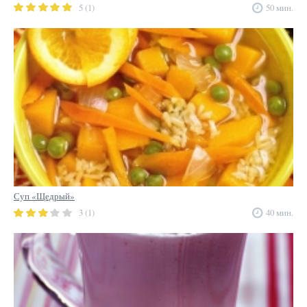
5 (1)
50 мин.
Суп «Щедрый»
3 (1)
40 мин.