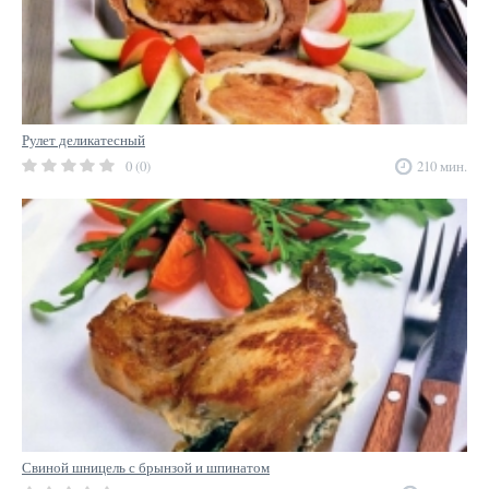
Рулет деликатесный
0 (0)
210 мин.
Свиной шницель с брынзой и шпинатом