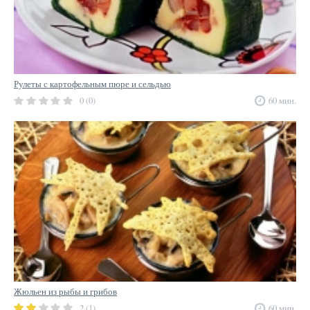
Рулеты с картофельным пюре и сельдью
0 (0)
60 мин.
Жюльен из рыбы и грибов
2 (1)
60 мин.