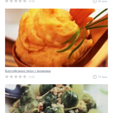
0 (0)
60 мин.
Картофельное пюре с морковью
0 (0)
35 мин.