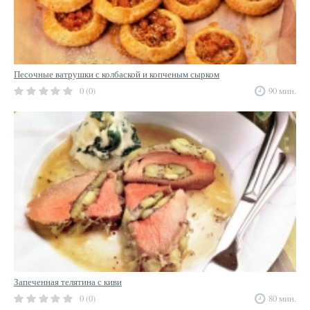
Песочные ватрушки с колбаской и копченым сырком
0 (0)
90 мин.
Запеченная телятина с киви
0 (0)
80 мин.