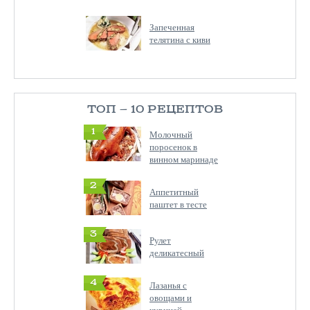
Запеченная
телятина с киви
ТОП — 10 РЕЦЕПТОВ
1
Молочный
поросенок в
винном маринаде
2
Аппетитный
паштет в тесте
3
Рулет
деликатесный
4
Лазанья с
овощами и