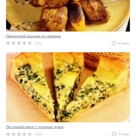
Пикантный шашлык из свинины
0 (0)
60 мин.
Песочный пирог с зеленым луком
0 (0)
70 мин.