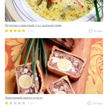
Огуречно-сливочный суп с копченостями
5 (1)
30 мин.
Аппетитный паштет в тесте
1 (1)
210 мин.