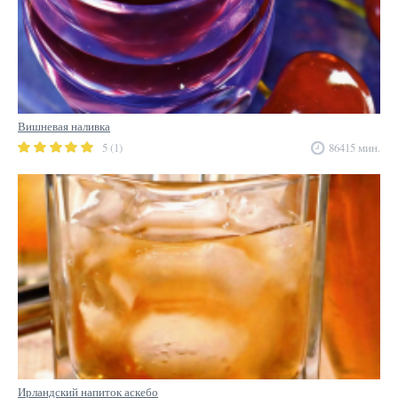
Вишневая наливка
5 (1)
86415 мин.
Ирландский напиток аскебо