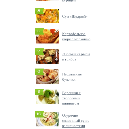
курицей
5
Суп «Щедрый»
6
Картофельное
пюре с морковью
7
Жюльен из рыбы
и грибов
8
Пасхальные
булочки
9
Вареники с
творогом и
шпинатом
10
Огуречно-
сливочный суп с
копченостями