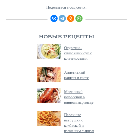
Поделиться в соц.сетях:
НОВЫЕ РЕЦЕПТЫ
Огуречно-
сливочный суп с
копченостями
Аппетитный
паштет в тесте
Молочный
поросенок в
винном маринаде
Песочные
ватрушки с
колбаской и
копченым сырком