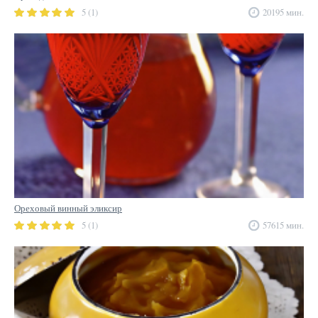
5 (1)
20195 мин.
Ореховый винный эликсир
5 (1)
57615 мин.