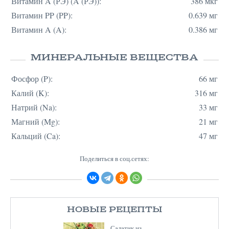
Витамин A (РЭ) (A (РЭ)):
386 мкг
Витамин PP (PP):
0.639 мг
Витамин A (A):
0.386 мг
МИНЕРАЛЬНЫЕ ВЕЩЕСТВА
Фосфор (P):
66 мг
Калий (K):
316 мг
Натрий (Na):
33 мг
Магний (Mg):
21 мг
Кальций (Ca):
47 мг
Поделиться в соц.сетях:
НОВЫЕ РЕЦЕПТЫ
Салатик из