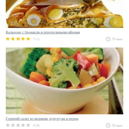
Кальцоне с брокколи и перепелиными яйцами
5 (1)
70 мин.
Горячий салат из моркови, кукурузы и перца
0 (0)
20 мин.