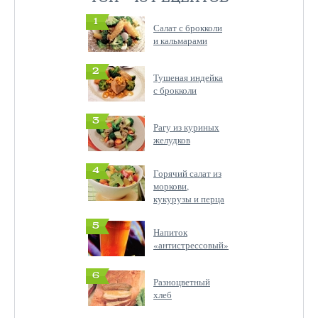
1
Салат с брокколи
и кальмарами
2
Тушеная индейка
с брокколи
3
Рагу из куриных
желудков
4
Горячий салат из
моркови,
кукурузы и перца
5
Напиток
«антистрессовый»
6
Разноцветный
хлеб