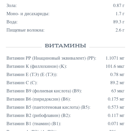
Зола:
0.87 г
Моно- и дисахариды:
1.7 г
Вода:
89.3 г
Пищевые волокна:
2.6 г
ВИТАМИНЫ
Витамин PP (Ниациновый эквивалент) (PP):
1.1071 мг
Витамин К (филлохинон) (K):
101.6 мкг
Витамин E (ТЭ) (E (ТЭ)):
0.78 мг
Витамин C (C):
89.2 мг
Витамин B9 (фолиевая кислота) (B9):
63 мкг
Витамин B6 (пиридоксин) (B6):
0.175 мг
Витамин B5 (пантотеновая кислота) (B5):
0.573 мг
Витамин B2 (рибофлавин) (B2):
0.117 мг
Витамин B1 (тиамин) (B1):
0.071 мг