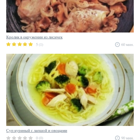
Кролик в окружении из лисичек
5 (1)
60 мин.
Суп куриный с лапшой и овощами
0 (0)
90 мин.