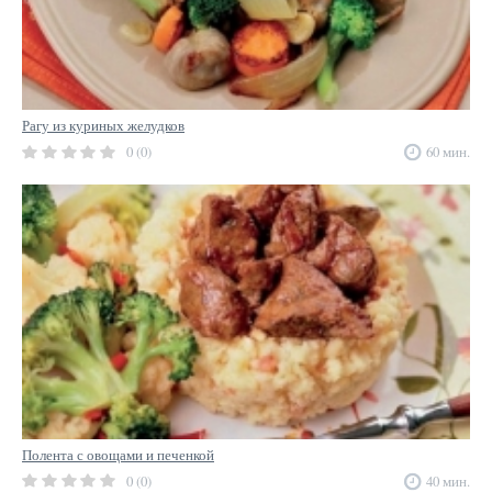
Рагу из куриных желудков
0 (0)
60 мин.
Полента с овощами и печенкой
0 (0)
40 мин.