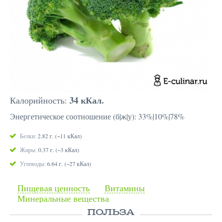
34 кКал.
Калорийность:
Энергетическое соотношение (б|ж|у): 33%|10%|78%
Белки:
2.82 г. (~11 кКал)
Жиры:
0.37 г. (~3 кКал)
Углеводы:
6.64 г. (~27 кКал)
Пищевая ценность
Витамины
Минеральные вещества
ПОЛЬЗА