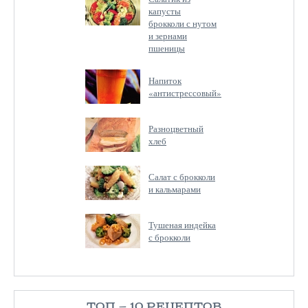
капусты
брокколи с нутом
и зернами
пшеницы
Напиток
«антистрессовый»
Разноцветный
хлеб
Салат с брокколи
и кальмарами
Тушеная индейка
с брокколи
ТОП — 10 РЕЦЕПТОВ