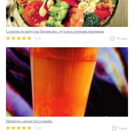
Салатик из капусты брокколи с нутом и зернами пшеницы
5 (1)
30 мин.
Напиток «антистрессовый»
5 (1)
5 мин.