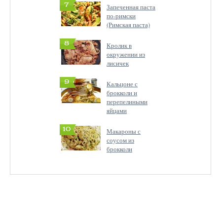
7
Запеченная паста
по-римски
(Римская паста)
8
Кролик в
окружении из
лисичек
9
Кальцоне с
брокколи и
перепелиными
яйцами
10
Макароны с
соусом из
брокколи