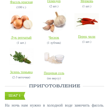
Помидор
Морковь
Фасоль красная
(2 шт.)
(1 шт.)
(100 г.)
Перец чили
Лук репчатый
Чеснок
(1 шт.)
(1 шт.)
(1 зубчик)
Зелень тимьяна
Пищевая соль
(2-3 веточки)
(по вкусу)
ПРИГОТОВЛЕНИЕ
ШАГ 1
На ночь нам нужно в холодной воде замочить фасоль.