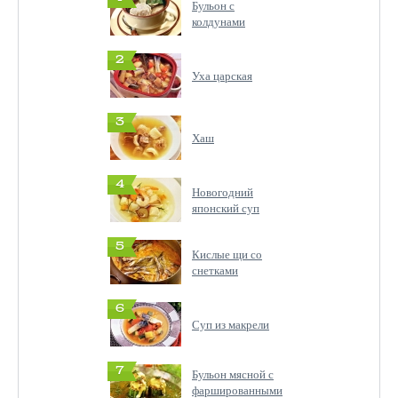
Бульон с
колдунами
2
Уха царская
3
Хаш
4
Новогодний
японский суп
5
Кислые щи со
снетками
6
Суп из макрели
7
Бульон мясной с
фаршированными