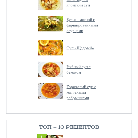
японский суп
Бульон мясной с
фаршированными
огурцами
Суп «Щедрый»
Рыбный суп с
беконом
Гороховый суп с
копчеными
ребрышками
ТОП — 10 РЕЦЕПТОВ
1