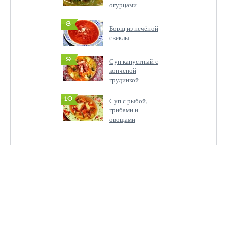
огурцами
8
Борщ из печёной
свеклы
9
Суп капустный с
копченой
грудинкой
10
Суп с рыбой,
грибами и
овощами