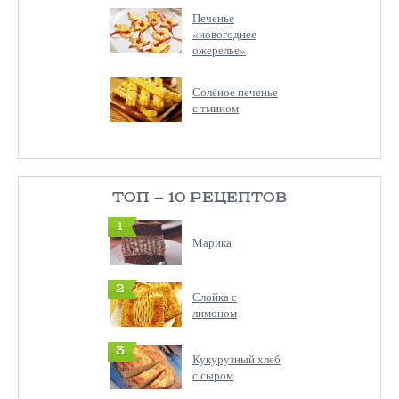
Печенье
«новогоднее
ожерелье»
Солёное печенье
с тмином
ТОП — 10 РЕЦЕПТОВ
1
Марика
2
Слойка с
лимоном
3
Кукурузный хлеб
с сыром