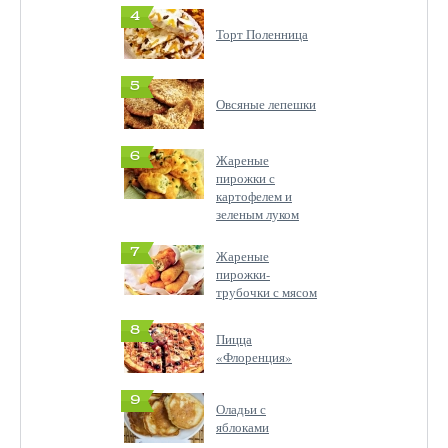
4
Торт Поленница
5
Овсяные лепешки
6
Жареные
пирожки с
картофелем и
зеленым луком
7
Жареные
пирожки-
трубочки с мясом
8
Пицца
«Флоренция»
9
Оладьи с
яблоками