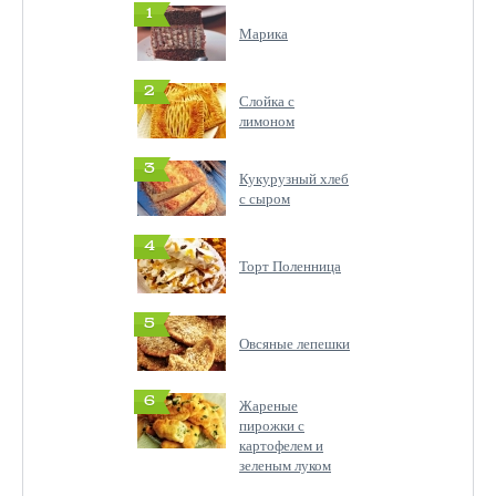
1
Марика
2
Слойка с
лимоном
3
Кукурузный хлеб
с сыром
4
Торт Поленница
5
Овсяные лепешки
6
Жареные
пирожки с
картофелем и
зеленым луком