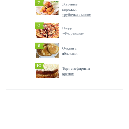
7
Жареные
пирожки-
трубочки с мясом
8
Пицца
«Флоренция»
9
Оладьи с
яблоками
10
Торт с зефирным
кремом