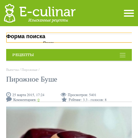
Форма поиска
Поиск
РЕЦЕПТЫ
Выпечка
/
Пирожные
/
Пирожное Буше
25 марта 2015, 17:24
Просмотров:
5401
Комментариев:
0
Рейтинг:
3.3
- голосов:
8