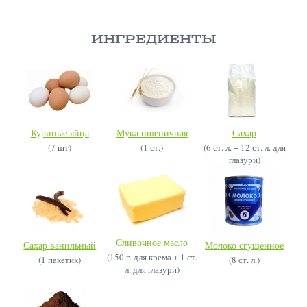
ИНГРЕДИЕНТЫ
Куриные яйца
Мука пшеничная
Сахар
(7 шт)
(1 ст.)
(6 ст. л. + 12 ст. л. для
глазури)
Сливочное масло
Сахар ванильный
Молоко сгущенное
(150 г. для крема + 1 ст.
(1 пакетик)
(8 ст. л.)
л. для глазури)