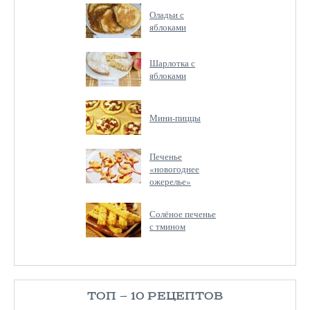
Оладьи с
яблоками
Шарлотка с
яблоками
Мини-пиццы
Печенье
«новогоднее
ожерелье»
Солёное печенье
с тмином
ТОП — 10 РЕЦЕПТОВ