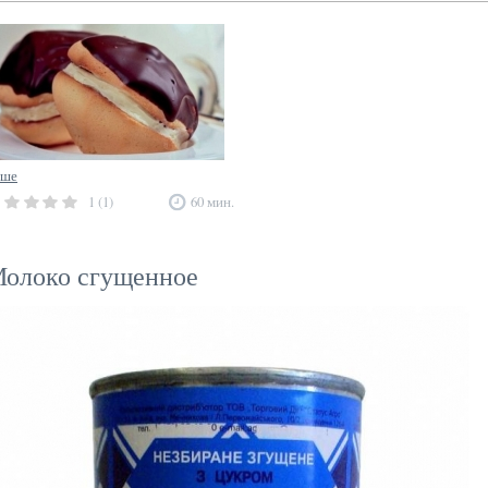
уше
1 (1)
60 мин.
олоко сгущенное