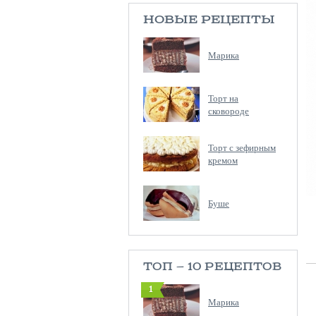
НОВЫЕ РЕЦЕПТЫ
Марика
Торт на
сковороде
Торт с зефирным
кремом
Буше
ТОП — 10 РЕЦЕПТОВ
1
Марика