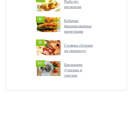
Рыба по-
московски
8
Кабачки,
фаршированные
креветками
9
Солянка сборная
на сковороде
10
Баклажаны
тушеные в
сметане