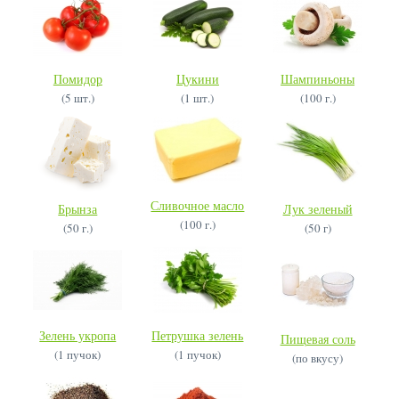
Помидор
Цукини
Шампиньоны
(5 шт.)
(1 шт.)
(100 г.)
Сливочное масло
Брынза
Лук зеленый
(100 г.)
(50 г.)
(50 г)
Зелень укропа
Петрушка зелень
Пищевая соль
(1 пучок)
(1 пучок)
(по вкусу)