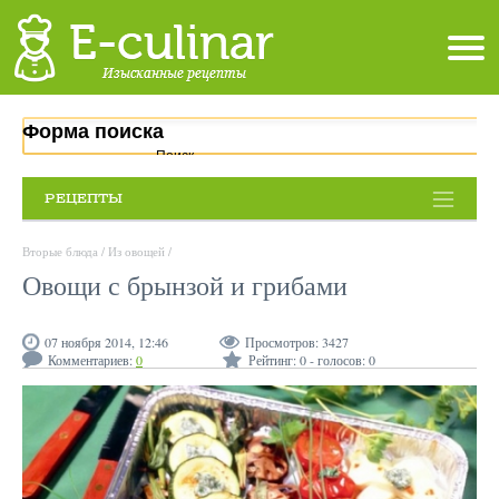
Форма поиска
Поиск
РЕЦЕПТЫ
Вторые блюда
/
Из овощей
/
Овощи с брынзой и грибами
07 ноября 2014, 12:46
Просмотров:
3427
Комментариев:
0
Рейтинг:
0
- голосов:
0