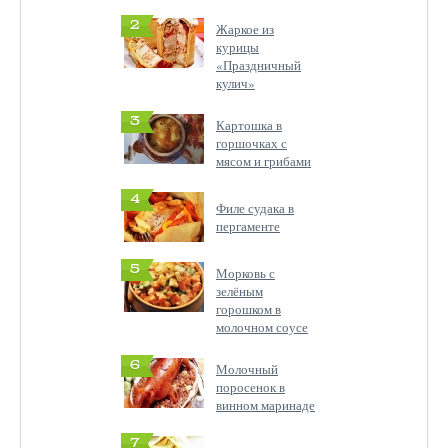
2
Жаркое из
курицы
«Праздничный
кулич»
3
Картошка в
горшочках с
мясом и грибами
4
Филе судака в
пергаменте
5
Морковь с
зелёным
горошком в
молочном соусе
6
Молочный
поросенок в
винном маринаде
7