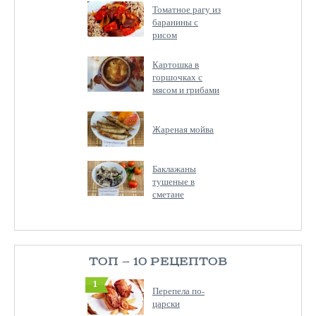
Томатное рагу из
баранины с
рисом
Картошка в
горшочках с
мясом и грибами
Жареная мойва
Баклажаны
тушеные в
сметане
ТОП — 10 РЕЦЕПТОВ
1
Перепела по-
царски