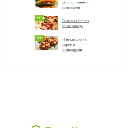
фаршированные
креветками
9
Солянка сборная
на сковороде
10
«Гнездышки» с
сыром и
помидорами