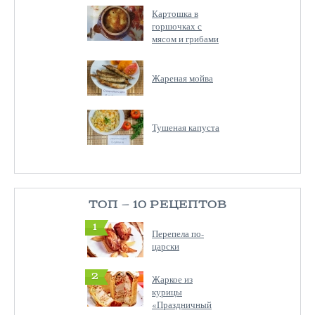
Картошка в
горшочках с
мясом и грибами
Жареная мойва
Тушеная капуста
ТОП — 10 РЕЦЕПТОВ
1
Перепела по-
царски
2
Жаркое из
курицы
«Праздничный