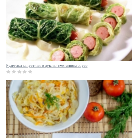
Рулетики капустные в луково-сметанном соусе