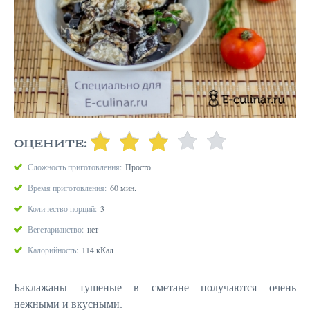
ОЦЕНИТЕ:
Сложность приготовления:
Просто
Время приготовления:
60 мин.
Количество порций:
3
Вегетарианство:
нет
Калорийность:
114 кКал
Баклажаны тушеные в сметане получаются очень
нежными и вкусными.