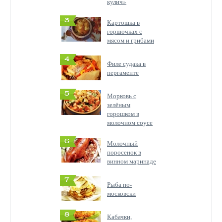
кулич»
3
Картошка в
горшочках с
мясом и грибами
4
Филе судака в
пергаменте
5
Морковь с
зелёным
горошком в
молочном соусе
6
Молочный
поросенок в
винном маринаде
7
Рыба по-
московски
8
Кабачки,