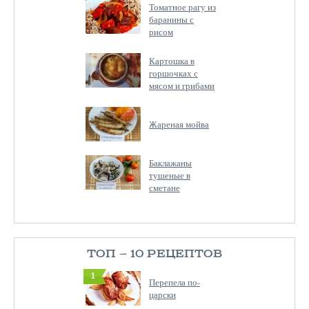
Томатное рагу из
баранины с
рисом
Картошка в
горшочках с
мясом и грибами
Жареная мойва
Баклажаны
тушеные в
сметане
ТОП — 10 РЕЦЕПТОВ
1
Перепела по-
царски