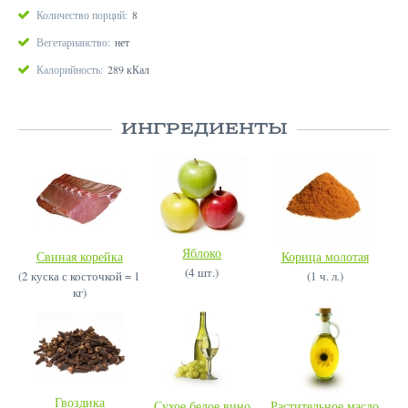
Количество порций:
8
Вегетарианство:
нет
Калорийность:
289 кКал
ИНГРЕДИЕНТЫ
Яблоко
Свиная корейка
Корица молотая
(4 шт.)
(2 куска с косточкой = 1
(1 ч. л.)
кг)
Гвоздика
Сухое белое вино
Растительное масло