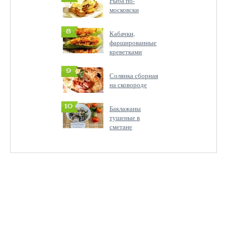
Рыба по-
московски
8
Кабачки,
фаршированные
креветками
9
Солянка сборная
на сковороде
10
Баклажаны
тушеные в
сметане