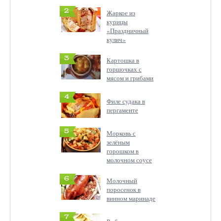
2
Жаркое из
курицы
«Праздничный
кулич»
3
Картошка в
горшочках с
мясом и грибами
4
Филе судака в
пергаменте
5
Морковь с
зелёным
горошком в
молочном соусе
6
Молочный
поросенок в
винном маринаде
7