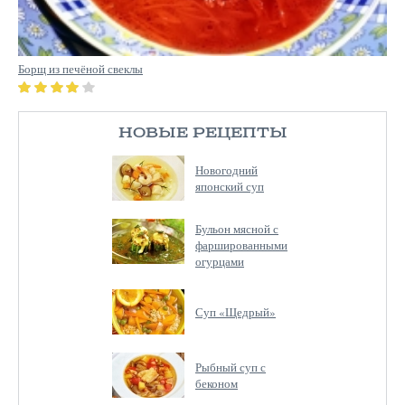
Борщ из печёной свеклы
НОВЫЕ РЕЦЕПТЫ
Новогодний
японский суп
Бульон мясной с
фаршированными
огурцами
Суп «Щедрый»
Рыбный суп с
беконом