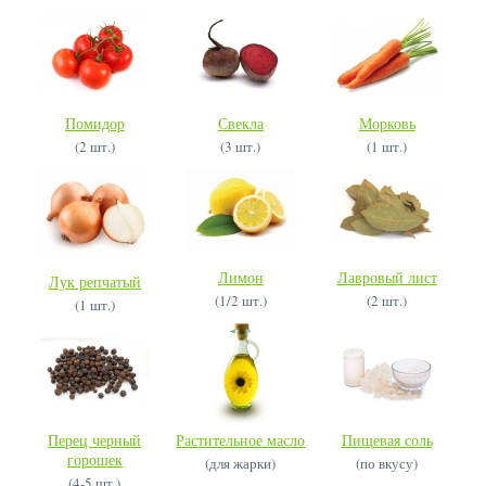
Помидор
Свекла
Морковь
(2 шт.)
(3 шт.)
(1 шт.)
Лимон
Лавровый лист
Лук репчатый
(1/2 шт.)
(2 шт.)
(1 шт.)
Перец черный
Растительное масло
Пищевая соль
горошек
(для жарки)
(по вкусу)
(4-5 шт.)