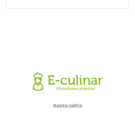
Карта сайта
©E-Culinar.ru - Кулинарный портал. Использование информации
с сайта возможно лишь с указанием активной ссылки на
источник.