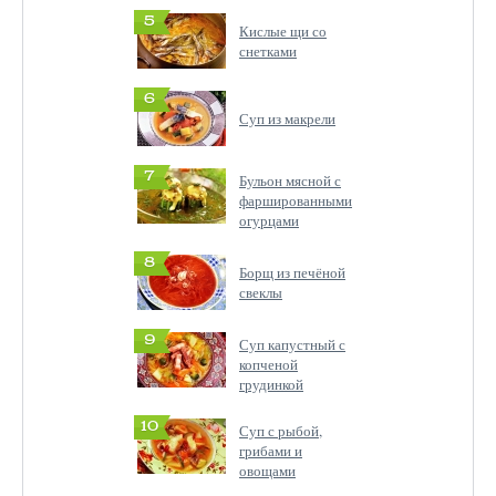
5
Кислые щи со
снетками
6
Суп из макрели
7
Бульон мясной с
фаршированными
огурцами
8
Борщ из печёной
свеклы
9
Суп капустный с
копченой
грудинкой
10
Суп с рыбой,
грибами и
овощами