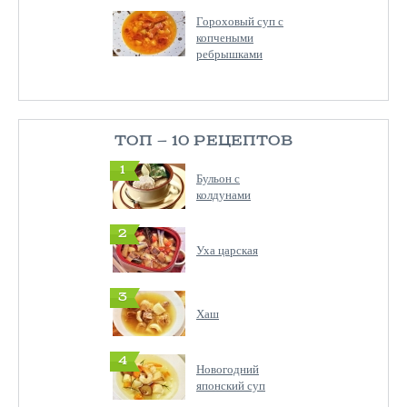
Гороховый суп с
копчеными
ребрышками
ТОП — 10 РЕЦЕПТОВ
1
Бульон с
колдунами
2
Уха царская
3
Хаш
4
Новогодний
японский суп