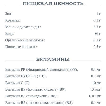
ПИЩЕВАЯ ЦЕННОСТЬ
Зола:
1 г
Крахмал:
0.1 г
Моно- и дисахариды :
8.7 г
Вода:
86 г
Органические кислоты :
0.1 г
Пищевые волокна :
2.5 г
ВИТАМИНЫ
Витамин PP (Ниациновый эквивалент) (PP):
0.4 мг
Витамин E (ТЭ) (E (ТЭ)):
0.1 мг
Витамин C (C):
10 мг
Витамин B9 (фолиевая кислота) (B9):
13 мкг
Витамин B6 (пиридоксин) (B6):
0.07 мг
Витамин B5 (пантотеновая кислота) (B5):
0.1 мг