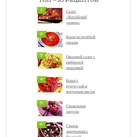
ТОП — 10 РЕЦЕПТОВ
1
Салат
«Китайский
дракон»
2
Борщ из печёной
свеклы
3
Овощной салат с
имбирной
заправкой
4
Борщ с
кукурузой и
копченым мясом
5
Свекольная
закуска
6
Свекла,
запеченная с
брынзой