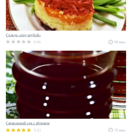
Сельдь «под шубой»
0 (0)
90 мин.
Свекольный сок с яблоком
5 (1)
35 мин.