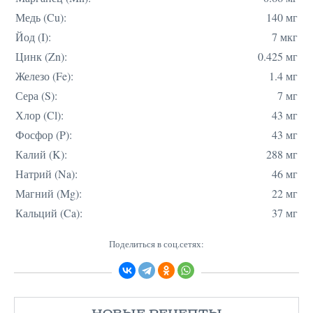
Медь (Cu):
140 мг
Йод (I):
7 мкг
Цинк (Zn):
0.425 мг
Железо (Fe):
1.4 мг
Сера (S):
7 мг
Хлор (Cl):
43 мг
Фосфор (P):
43 мг
Калий (K):
288 мг
Натрий (Na):
46 мг
Магний (Mg):
22 мг
Кальций (Ca):
37 мг
Поделиться в соц.сетях: