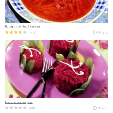
Борщ из печёной свеклы
4 (1)
90 мин.
Свекольная закуска
0 (0)
60 мин.