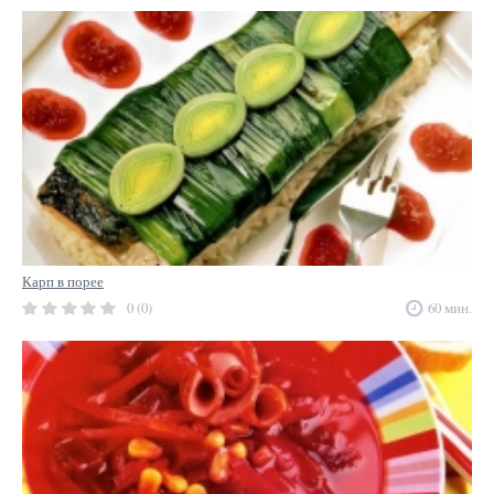
Карп в порее
0 (0)
60 мин.