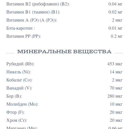
Витамин B2 (рибофлавин) (B2):
0.04 мг
Витамин B1 (тиамин) (B1):
0.02 мг
Витамин A (РЭ) (A (РЭ)):
2 мкг
Бэта-каротин :
0.01 мг
Витамин PP (PP):
0.2 мг
МИНЕРАЛЬНЫЕ ВЕЩЕСТВА
Рубидий (Rb):
453 мкг
Никель (Ni):
14 мкг
Кобальт (Co):
2 мкг
Ванадий (V):
70 мкг
Бор (B):
280 мкг
Молибден (Mo):
10 мкг
Фтор (F):
20 мкг
Хром (Cr):
20 мкг
Марганец (Mn):
0.66 мг