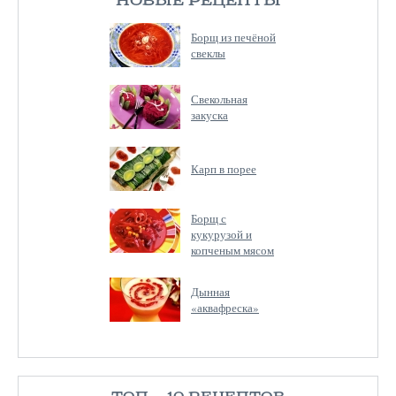
НОВЫЕ РЕЦЕПТЫ
Борщ из печёной
свеклы
Свекольная
закуска
Карп в порее
Борщ с
кукурузой и
копченым мясом
Дынная
«аквафреска»