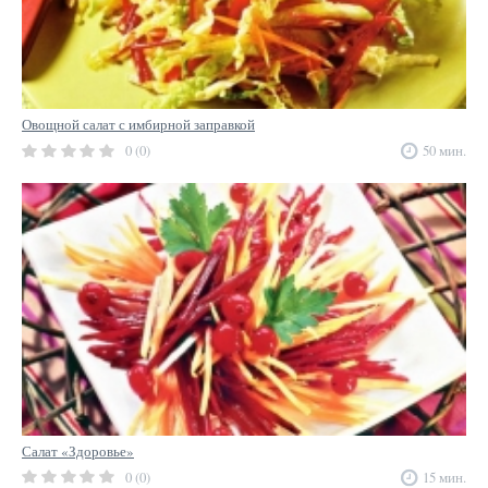
Овощной салат с имбирной заправкой
0 (0)
50 мин.
Салат «Здоровье»
0 (0)
15 мин.