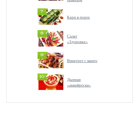
7
Карп в порее
8
Салат
«Здоровье»
9
Винегрет с манго
10
Дынная
«аквафреска»