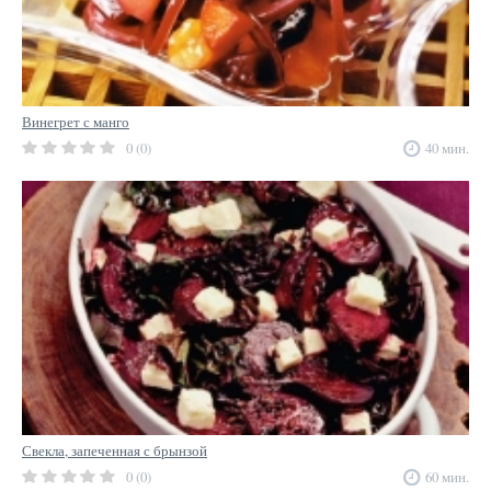
Винегрет с манго
0 (0)
40 мин.
Свекла, запеченная с брынзой
0 (0)
60 мин.