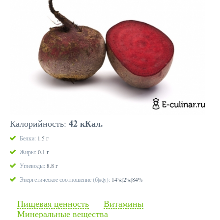
42 кКал.
Калорийность:
Белки:
1.5 г
Жиры:
0.1 г
Углеводы:
8.8 г
Энергетическое соотношение (б|ж|у):
14%|2%|84%
Пищевая ценность
Витамины
Минеральные вещества