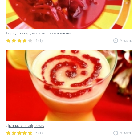
Борщ с кукурузой и копченым мясом
4 (1)
60 мин.
Дынная «аквафреска»
5 (1)
60 мин.