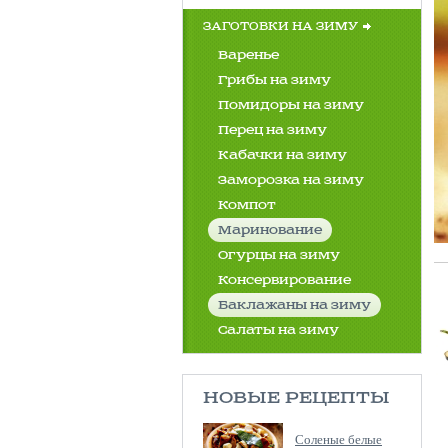
ЗАГОТОВКИ НА ЗИМУ
Варенье
Грибы на зиму
Помидоры на зиму
Перец на зиму
Кабачки на зиму
Заморозка на зиму
Компот
Маринование
Огурцы на зиму
Консервирование
Баклажаны на зиму
Салаты на зиму
НОВЫЕ РЕЦЕПТЫ
Соленые белые