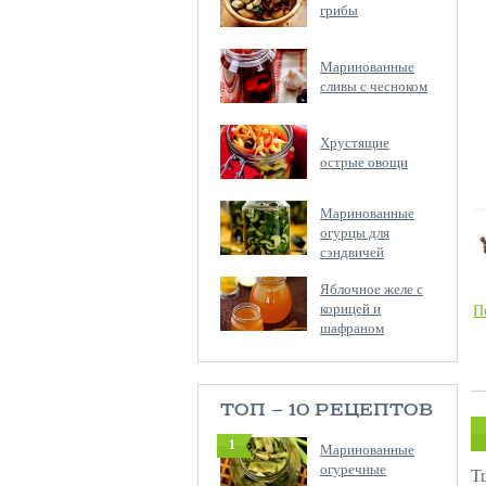
грибы
Маринованные
сливы с чесноком
Хрустящие
острые овощи
Маринованные
огурцы для
сэндвичей
Яблочное желе с
корицей и
П
шафраном
ТОП — 10 РЕЦЕПТОВ
1
Маринованные
огуречные
Т