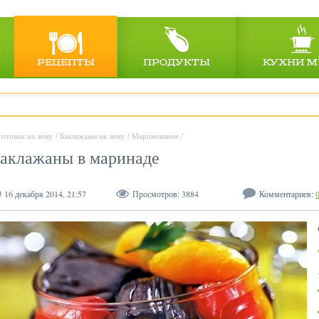
РЕЦЕПТЫ
ПРОДУКТЫ
КУХНИ М
готовки на зиму
/
Баклажаны на зиму
/
Маринование
/
аклажаны в маринаде
16 декабря 2014, 21:57
Просмотров:
3884
Комментариев: