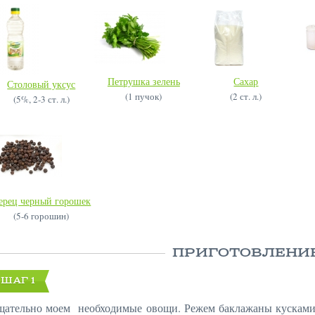
Петрушка зелень
Сахар
Столовый уксус
(1 пучок)
(2 ст. л.)
(5%, 2-3 ст. л.)
ерец черный горошек
(5-6 горошин)
ПРИГОТОВЛЕНИ
ШАГ 1
щательно моем необходимые овощи. Режем баклажаны кусками 