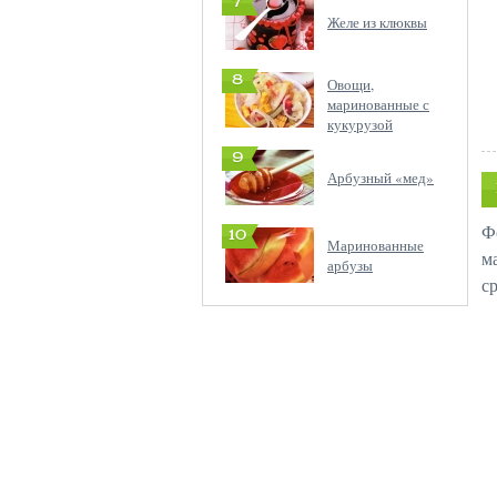
7
Желе из клюквы
8
Овощи,
маринованные с
кукурузой
9
Арбузный «мед»
Ф
10
Маринованные
м
арбузы
с