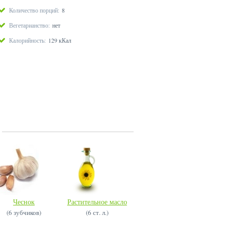
Количество порций:
8
Вегетарианство:
нет
Калорийность:
129 кКал
Чеснок
Растительное масло
(6 зубчиков)
(6 ст. л.)