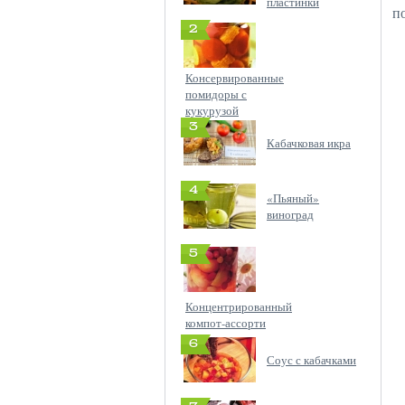
пластинки
п
2
Консервированные
помидоры с
кукурузой
3
Кабачковая икра
4
«Пьяный»
виноград
5
Концентрированный
компот-ассорти
6
Соус с кабачками