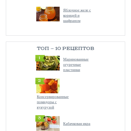
Яблочное желе с
корицей и
шафраном
ТОП — 10 РЕЦЕПТОВ
1
Маринованные
огуречные
пластинки
2
Консервированные
помидоры с
кукурузой
3
Кабачковая икра