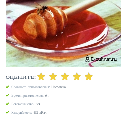
ОЦЕНИТЕ:
Сложность приготовления:
Несложно
Время приготовления:
6 ч
Вегетарианство:
нет
Калорийность:
481 кКал