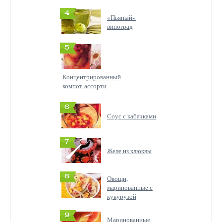
4
«Пьяный»
виноград
5
Концентрированный
компот-ассорти
6
Соус с кабачками
7
Желе из клюквы
8
Овощи,
маринованные с
кукурузой
9
Маринованные