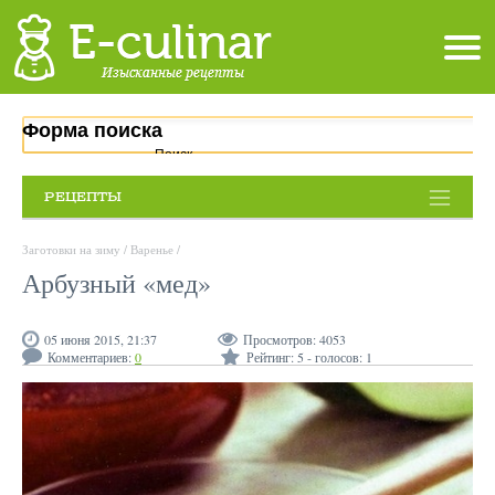
Форма поиска
Поиск
РЕЦЕПТЫ
Заготовки на зиму
/
Варенье
/
Арбузный «мед»
05 июня 2015, 21:37
Просмотров:
4053
Комментариев:
0
Рейтинг:
5
- голосов:
1