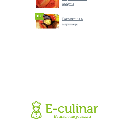
арбузы
10
Баклажаны в
маринаде