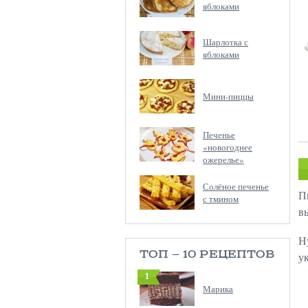
яблоками
Шарлотка с
яблоками
Мини-пиццы
Печенье
«новогоднее
ожерелье»
Солёное печенье
П
с тмином
в
Н
ТОП — 10 РЕЦЕПТОВ
у
1
Марика