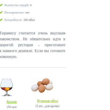
Количество порций:
6
Вегетарианство:
нет
Калорийность:
280 кКал
Тирамису считается очень вкусным
лакомством. Не обязательно идти в
дорогой ресторан – приготовьте
 намного дешевле. Если вы готовите
роженную.
Куриные яйца
Коньяк
(2 шт., для крема)
(50 мл)