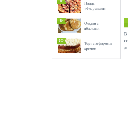
8
Пицца
«Флоренция»
9
Оладьи с
яблоками
В
с
10
Торт с зефирным
д
кремом