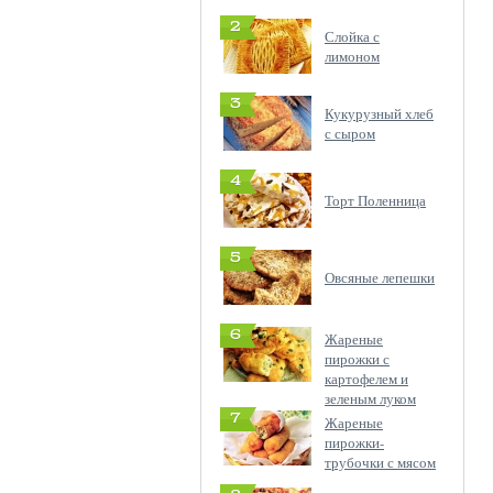
2
Слойка с
лимоном
3
Кукурузный хлеб
с сыром
4
Торт Поленница
5
Овсяные лепешки
6
Жареные
пирожки с
картофелем и
зеленым луком
7
Жареные
пирожки-
трубочки с мясом