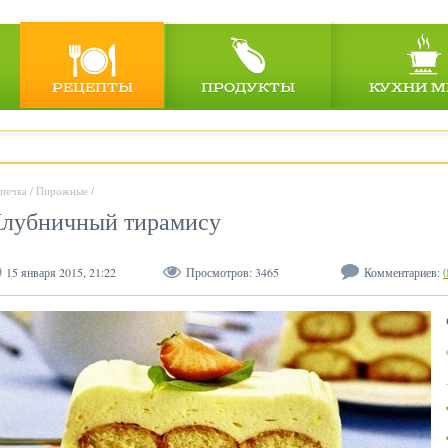
РЕЦЕПТЫ
ПРОДУКТЫ
КУХНИ М
печка
/
Пирожные
/
лубничный тирамису
15 января 2015, 21:22
Просмотров:
3465
Комментариев: