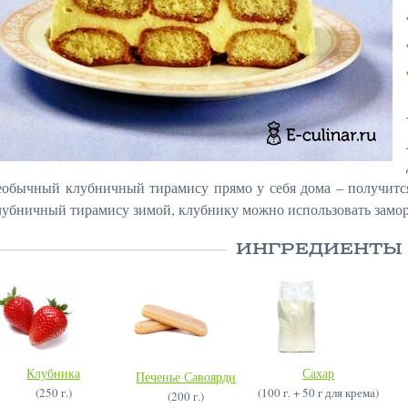
еобычный клубничный тирамису прямо у себя дома – получится
лубничный тирамису зимой, клубнику можно использовать замо
ИНГРЕДИЕНТЫ
Клубника
Сахар
Печенье Савоярди
(250 г.)
(100 г. + 50 г для крема)
(200 г.)