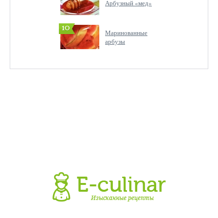
Арбузный «мед»
10
Маринованные
арбузы