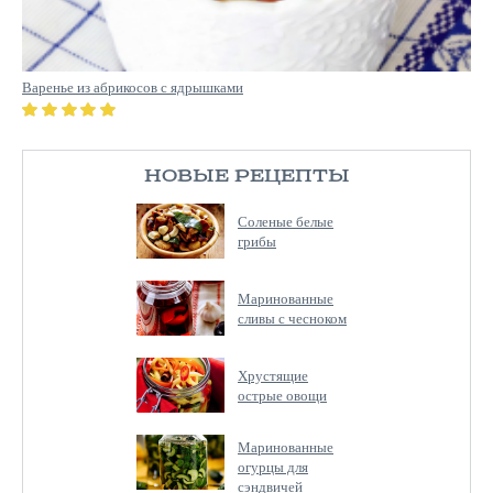
Варенье из абрикосов с ядрышками
НОВЫЕ РЕЦЕПТЫ
Соленые белые
грибы
Маринованные
сливы с чесноком
Хрустящие
острые овощи
Маринованные
огурцы для
сэндвичей