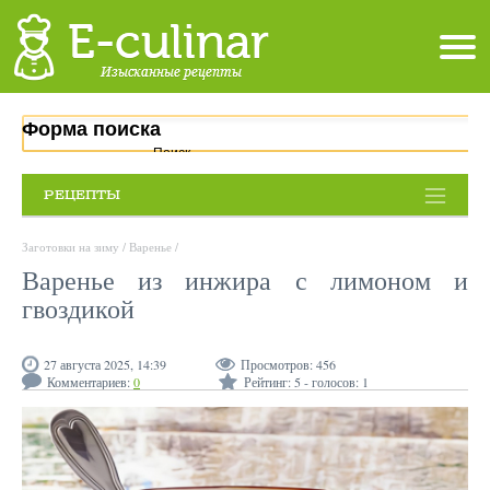
Форма поиска
Поиск
РЕЦЕПТЫ
Заготовки на зиму
/
Варенье
/
Варенье из инжира с лимоном и
гвоздикой
27 августа 2025, 14:39
Просмотров:
456
Комментариев:
0
Рейтинг:
5
- голосов:
1