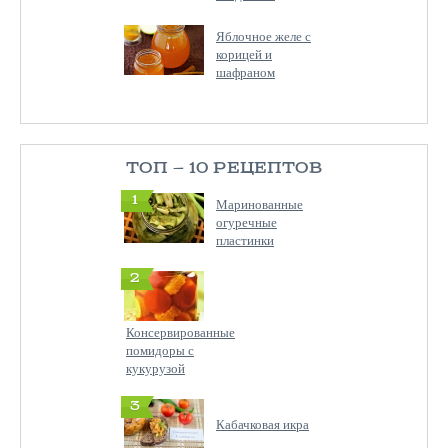
Яблочное желе с
корицей и
шафраном
ТОП — 10 РЕЦЕПТОВ
1
Маринованные
огуречные
пластинки
2
Консервированные
помидоры с
кукурузой
3
Кабачковая икра