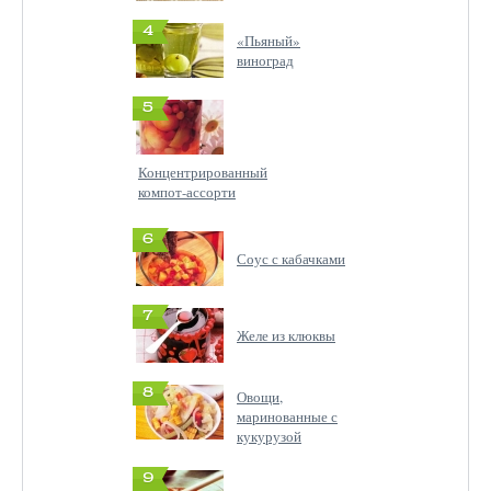
4
«Пьяный»
виноград
5
Концентрированный
компот-ассорти
6
Соус с кабачками
7
Желе из клюквы
8
Овощи,
маринованные с
кукурузой
9