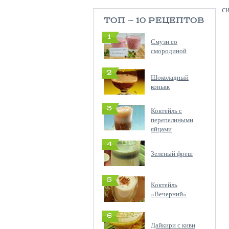
с
ТОП — 10 РЕЦЕПТОВ
1
Смузи со
смородиной
2
Шоколадный
коньяк
3
Коктейль с
перепелиными
яйцами
4
Зеленый фреш
5
Коктейль
«Вечерний»
6
Дайкири с киви