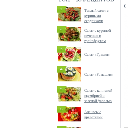
ТОП — 10 РЕЦЕПТОВ
С
1
Теплый салат с
куриными
сердечками
2
Салат с куриной
печенью и
грейпфрутом
3
Салат «Грация»
4
Салат «Ромашки»
5
Салат с копченой
скумбрией и
зеленой фасолью
6
Ананасы с
креветками