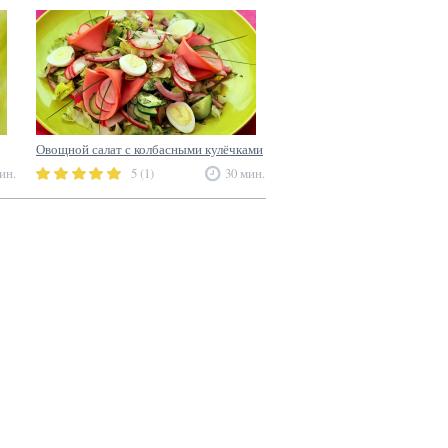
Овощной салат с колбасными кулёчками
ин.
5 (1)
30 мин.