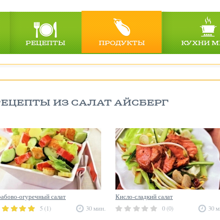
РЕЦЕПТЫ
ПРОДУКТЫ
КУХНИ М
РЕЦЕПТЫ ИЗ САЛАТ АЙСБЕРГ
абово-огуречный салат
Кисло-сладкий салат
5 (1)
30 мин.
0 (0)
30 м