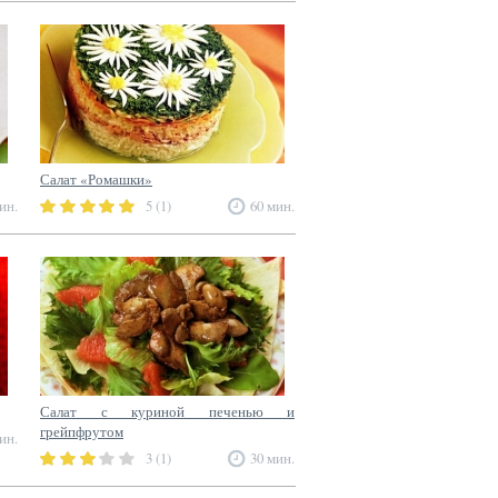
Салат «Ромашки»
ин.
5 (1)
60 мин.
Салат с куриной печенью и
грейпфрутом
ин.
3 (1)
30 мин.