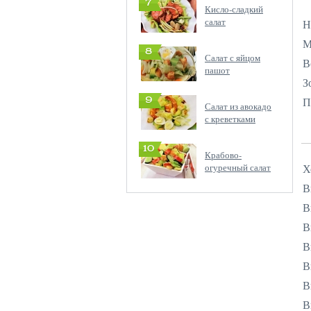
7
Кисло-сладкий
салат
Н
М
8
Салат с яйцом
В
пашот
З
П
9
Салат из авокадо
с креветками
10
Крабово-
огуречный салат
Х
В
В
В
В
В
В
В