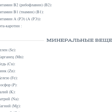
итамин B2 (рибофлавин) (B2):
итамин B1 (тиамин) (B1):
итамин A (РЭ) (A (РЭ)):
эта-каротин :
МИНЕРАЛЬНЫЕ ВЕЩ
елен (Se):
арганец (Mn):
едь (Cu):
инк (Zn):
елезо (Fe):
осфор (P):
алий (K):
атрий (Na):
агний (Mg):