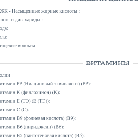
ЖК - Насыщенные жирные кислоты :
оно- и дисахариды :
ода:
ола:
ищевые волокна :
ВИТАМИНЫ
олин :
итамин PP (Ниациновый эквивалент) (PP):
итамин К (филлохинон) (K):
итамин E (ТЭ) (E (ТЭ)):
итамин C (C):
итамин B9 (фолиевая кислота) (B9):
итамин B6 (пиридоксин) (B6):
итамин B5 (пантотеновая кислота) (B5):