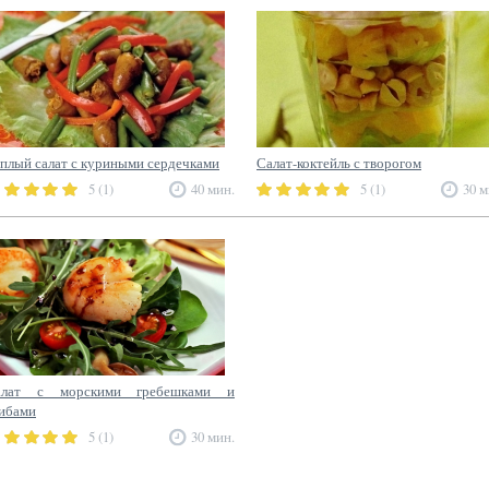
плый салат с куриными сердечками
Салат-коктейль с творогом
5 (1)
40 мин.
5 (1)
30 м
алат с морскими гребешками и
ибами
5 (1)
30 мин.