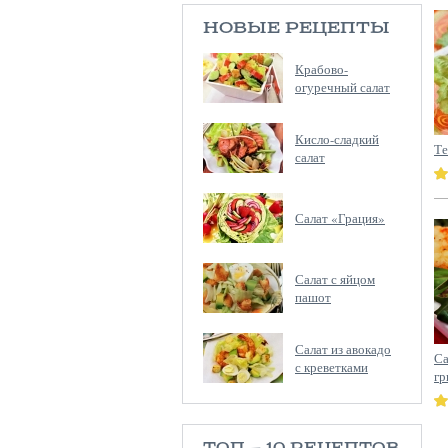
НОВЫЕ РЕЦЕПТЫ
Крабово-
огуречный салат
Кисло-сладкий
Те
салат
Салат «Грация»
Салат с яйцом
пашот
Салат из авокадо
С
с креветками
гр