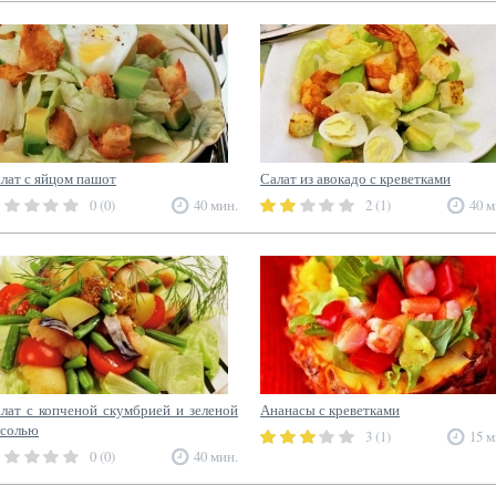
лат с яйцом пашот
Салат из авокадо с креветками
0 (0)
40 мин.
2 (1)
40 м
лат с копченой скумбрией и зеленой
Ананасы с креветками
солью
3 (1)
15 м
0 (0)
40 мин.