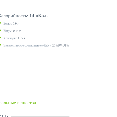
14 кКал.
Калорийность:
Белки:
0.9 г
Жиры:
0.14 г
Углеводы:
1.77 г
Энергетическое соотношение (б|ж|у):
26%|9%|51%
альные вещества
ТЬ