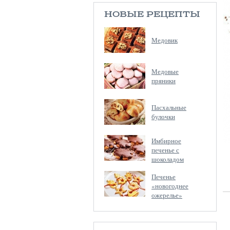
НОВЫЕ РЕЦЕПТЫ
Медовик
Медовые
пряники
Пасхальные
булочки
Имбирное
печенье с
шоколадом
Печенье
«новогоднее
ожерелье»