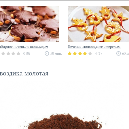
бирное печенье с шоколадом
Печенье «новогоднее ожерелье»
0 (0)
50 мин.
4 (1)
60 м
воздика молотая