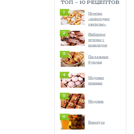
ТОП — 10 РЕЦЕПТОВ
1
Печенье
«новогоднее
ожерелье»
2
Имбирное
печенье с
шоколадом
3
Пасхальные
булочки
4
Медовые
пряники
5
Медовик
6
Варенуха