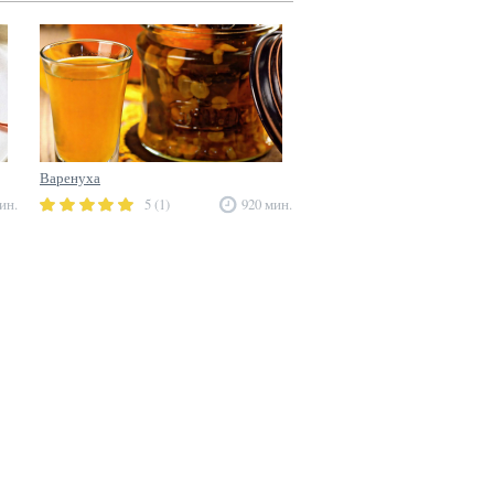
Варенуха
ин.
5 (1)
920 мин.