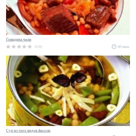
Говядина чили
0 (0)
60 мин.
Суп из трех видов фасоли