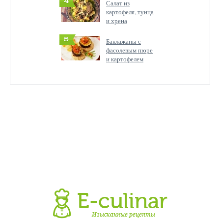
4
Салат из
картофеля, тунца
и хрена
5
Баклажаны с
фасолевым пюре
и картофелем