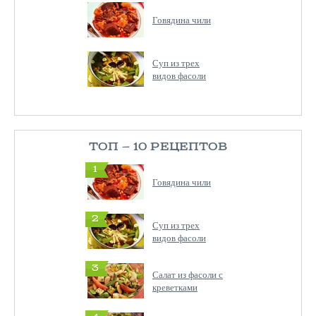
Говядина чили
Суп из трех
видов фасоли
ТОП — 10 РЕЦЕПТОВ
1
Говядина чили
2
Суп из трех
видов фасоли
3
Салат из фасоли с
креветками