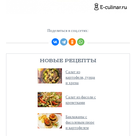
Поделиться в соц.сетях:
НОВЫЕ РЕЦЕПТЫ
Салат из
картофеля, тунца
и хрена
Салат из фасоли с
креветками
Баклажаны с
фасолевым пюре
и картофелем