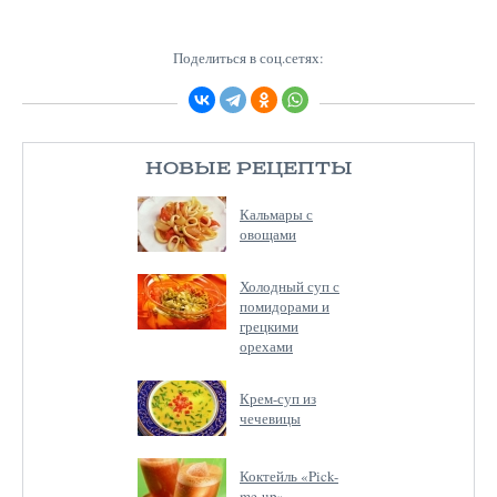
Поделиться в соц.сетях:
НОВЫЕ РЕЦЕПТЫ
Кальмары с
овощами
Холодный суп с
помидорами и
грецкими
орехами
Крем-суп из
чечевицы
Коктейль «Pick-
me-up»