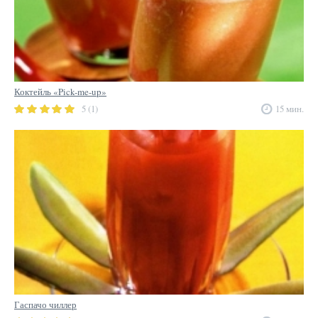
Коктейль «Pick-me-up»
5 (1)
15 мин.
Гаспачо чиллер