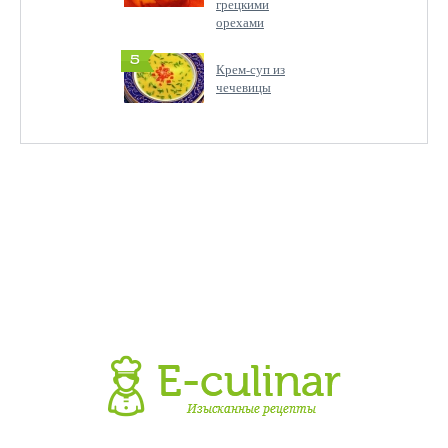
грецкими
орехами
5
Крем-суп из
чечевицы