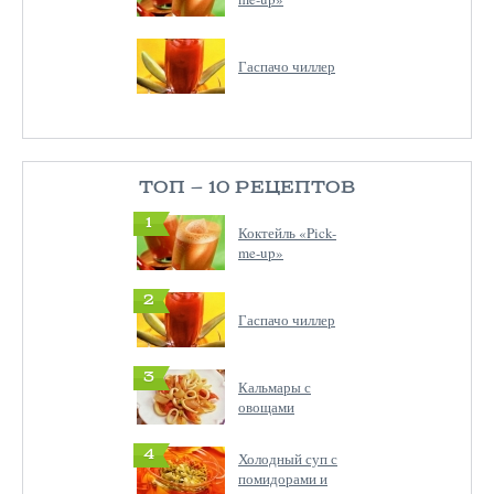
Гаспачо чиллер
ТОП — 10 РЕЦЕПТОВ
1
Коктейль «Pick-
me-up»
2
Гаспачо чиллер
3
Кальмары с
овощами
4
Холодный суп с
помидорами и