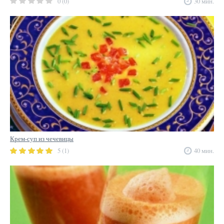
0 (0)
30 мин.
Крем-суп из чечевицы
5 (1)
40 мин.