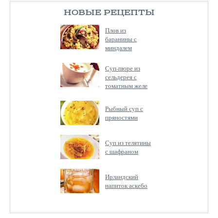
НОВЫЕ РЕЦЕПТЫ
Плов из
баранины с
миндалем
Суп-пюре из
сельдерея с
томатным желе
Рыбный суп с
пряностями
Суп из телятины
с шафраном
Ирландский
напиток аскебо