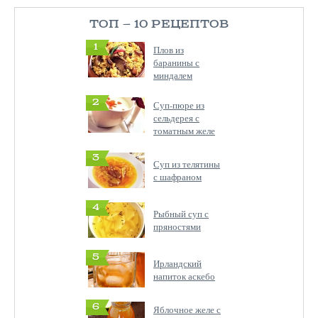
ТОП — 10 РЕЦЕПТОВ
1
Плов из
баранины с
миндалем
2
Суп-пюре из
сельдерея с
томатным желе
3
Суп из телятины
с шафраном
4
Рыбный суп с
пряностями
5
Ирландский
напиток аскебо
6
Яблочное желе с