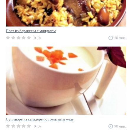
Плов из баранины с миндалем
0 (0)
80 мин.
Суп-пюре из сельдерея с томатным желе
0 (0)
90 мин.