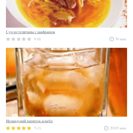
Суп из телятины с шафраном
0 (0)
50 мин.
Ирландский напиток аскебо
5 (1)
20195 мин.