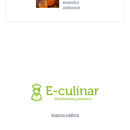
корицей и
шафраном
Карта сайта