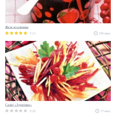
Желе из клюквы
5 (1)
180 мин.
Салат «Здоровье»
0 (0)
15 мин.