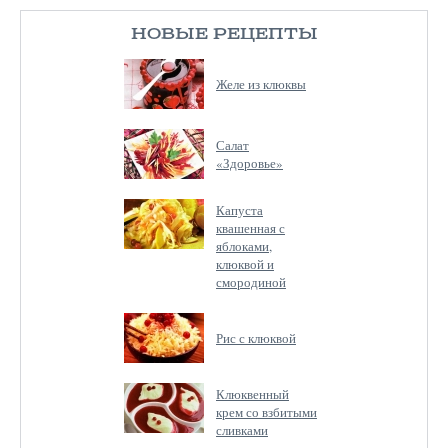
НОВЫЕ РЕЦЕПТЫ
Желе из клюквы
Салат
«Здоровье»
Капуста
квашенная с
яблоками,
клюквой и
смородиной
Рис с клюквой
Клюквенный
крем со взбитыми
сливками