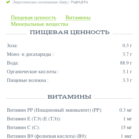
Энергетическое соотношение (б|ж|у):
7%|6%|53%
Пищевая ценность
Витамины
Минеральные вещества
ПИЩЕВАЯ ЦЕННОСТЬ
Зола:
0.3 г
Моно- и дисахариды :
3.7 г
Вода:
88.9 г
Органические кислоты :
3.1 г
Пищевые волокна :
3.3 г
ВИТАМИНЫ
Витамин PP (Ниациновый эквивалент) (PP):
0.3 мг
Витамин E (ТЭ) (E (ТЭ)):
1 мг
Витамин C (C):
15 мг
Витамин B9 (фолиевая кислота) (B9):
1 мкг