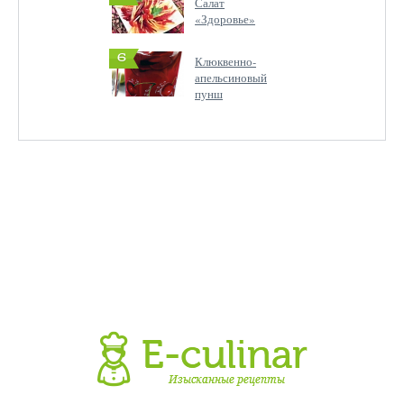
Салат
«Здоровье»
6
Клюквенно-
апельсиновый
пунш