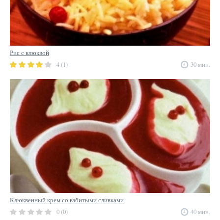
Рис с клюквой
4 (1)
30 мин.
Клюквенный крем со взбитыми сливками
0 (0)
40 мин.