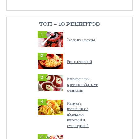
ТОП — 10 РЕЦЕПТОВ
1
Желе из клюквы
2
Рис с клюквой
3
Клюквенный
крем со взбитыми
сливками
4
Капуста
квашенная с
яблоками,
клюквой и
смородиной
5