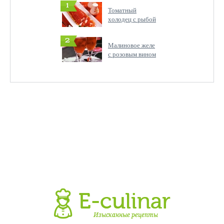
1
Томатный
холодец с рыбой
2
Малиновое желе
с розовым вином