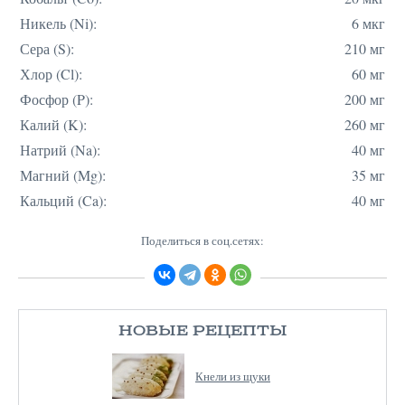
Никель (Ni):
6 мкг
Сера (S):
210 мг
Хлор (Cl):
60 мг
Фосфор (P):
200 мг
Калий (K):
260 мг
Натрий (Na):
40 мг
Магний (Mg):
35 мг
Кальций (Ca):
40 мг
Поделиться в соц.сетях:
НОВЫЕ РЕЦЕПТЫ
Кнели из щуки