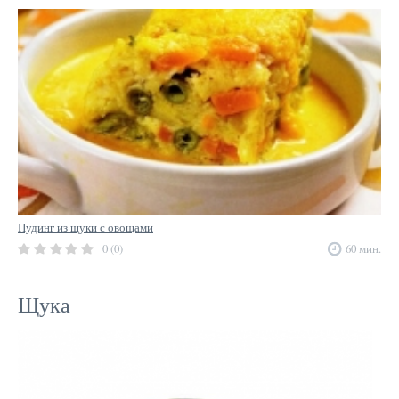
Пудинг из щуки с овощами
0 (0)
60 мин.
Щука