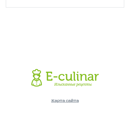
Карта сайта
©E-Culinar.ru - Кулинарный портал. Использование информации
с сайта возможно лишь с указанием активной ссылки на
источник.