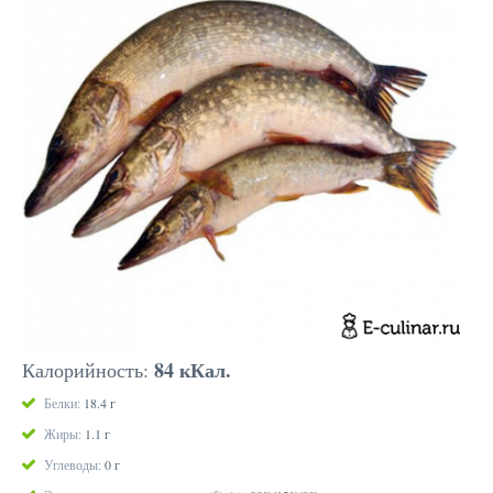
84 кКал.
Калорийность:
Белки:
18.4 г
Жиры:
1.1 г
Углеводы:
0 г