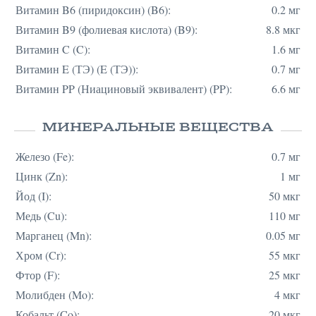
Витамин B6 (пиридоксин) (B6):
0.2 мг
Витамин B9 (фолиевая кислота) (B9):
8.8 мкг
Витамин C (C):
1.6 мг
Витамин E (ТЭ) (E (ТЭ)):
0.7 мг
Витамин PP (Ниациновый эквивалент) (PP):
6.6 мг
МИНЕРАЛЬНЫЕ ВЕЩЕСТВА
Железо (Fe):
0.7 мг
Цинк (Zn):
1 мг
Йод (I):
50 мкг
Медь (Cu):
110 мг
Марганец (Mn):
0.05 мг
Хром (Cr):
55 мкг
Фтор (F):
25 мкг
Молибден (Mo):
4 мкг
Кобальт (Co):
20 мкг