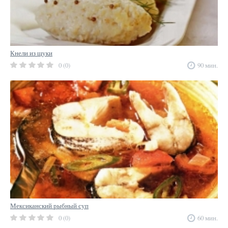
Кнели из щуки
0 (0)
90 мин.
Мексиканский рыбный суп
0 (0)
60 мин.