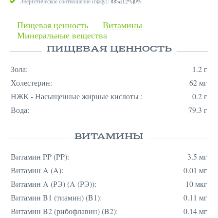
Энергетическое соотношение (б|ж|у):
88%|12%|0%
Пищевая ценность
Витамины
Минеральные вещества
ПИЩЕВАЯ ЦЕННОСТЬ
Зола:
1.2 г
Холестерин:
62 мг
НЖК - Насыщенные жирные кислоты :
0.2 г
Вода:
79.3 г
ВИТАМИНЫ
Витамин PP (PP):
3.5 мг
Витамин A (A):
0.01 мг
Витамин A (РЭ) (A (РЭ)):
10 мкг
Витамин B1 (тиамин) (B1):
0.11 мг
Витамин B2 (рибофлавин) (B2):
0.14 мг