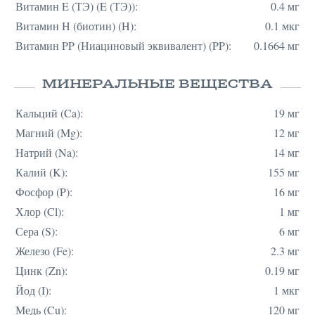
Витамин E (ТЭ) (E (ТЭ)):
0.4 мг
Витамин H (биотин) (H):
0.1 мкг
Витамин PP (Ниациновый эквивалент) (PP):
0.1664 мг
МИНЕРАЛЬНЫЕ ВЕЩЕСТВА
Кальций (Ca):
19 мг
Магний (Mg):
12 мг
Натрий (Na):
14 мг
Калий (K):
155 мг
Фосфор (P):
16 мг
Хлор (Cl):
1 мг
Сера (S):
6 мг
Железо (Fe):
2.3 мг
Цинк (Zn):
0.19 мг
Йод (I):
1 мкг
Медь (Cu):
120 мг