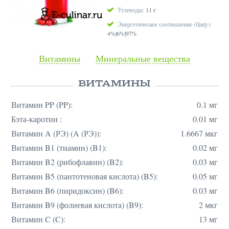
Углеводы:
11 г
Энергетическое соотношение (б|ж|у):
4%|6%|97%
Витамины
Минеральные вещества
ВИТАМИНЫ
Витамин PP (PP):
0.1 мг
Бэта-каротин :
0.01 мг
Витамин A (РЭ) (A (РЭ)):
1.6667 мкг
Витамин B1 (тиамин) (B1):
0.02 мг
Витамин B2 (рибофлавин) (B2):
0.03 мг
Витамин B5 (пантотеновая кислота) (B5):
0.05 мг
Витамин B6 (пиридоксин) (B6):
0.03 мг
Витамин B9 (фолиевая кислота) (B9):
2 мкг
Витамин C (C):
13 мг