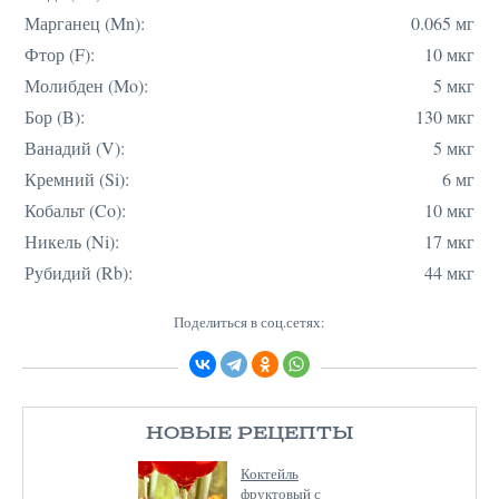
Марганец (Mn):
0.065 мг
Фтор (F):
10 мкг
Молибден (Mo):
5 мкг
Бор (B):
130 мкг
Ванадий (V):
5 мкг
Кремний (Si):
6 мг
Кобальт (Co):
10 мкг
Никель (Ni):
17 мкг
Рубидий (Rb):
44 мкг
Поделиться в соц.сетях:
НОВЫЕ РЕЦЕПТЫ
Коктейль
фруктовый с