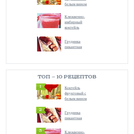
белым вином
Клюквенно-
имбирный
коктейль
Грудинка
пикантная
ТОП — 10 РЕЦЕПТОВ
1
Коктейль
фруктовый с
белым вином
2
Грудинка
пикантная
3
Клюквенно-