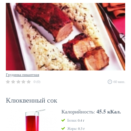
Грудинка пикантная
0 (0)
60 мин.
Клюквенный сок
45.5 кКал.
Калорийность:
Белки:
0.4 г
Жиры:
0.3 г